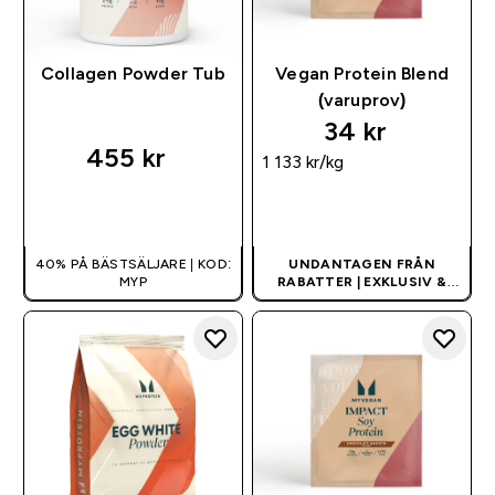
Collagen Powder Tub
Vegan Protein Blend
(varuprov)
34 kr‎
455 kr‎
1 133 kr‎/kg
SNABBKÖP
SNABBKÖP
40% PÅ BÄSTSÄLJARE | KOD:
UNDANTAGEN FRÅN
MYP
RABATTER | EXKLUSIV &
BEGRÄNSAD