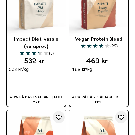
Impact Diet-vassle
Vegan Protein Blend
(25)
(varuprov)
3.88 out of 5 stars
(6)
3.33 out of 5 stars
532 kr‎
469 kr‎
532 kr‎/kg
469 kr‎/kg
SNABBKÖP
SNABBKÖP
40% PÅ BÄSTSÄLJARE | KOD:
40% PÅ BÄSTSÄLJARE | KOD:
MYP
MYP