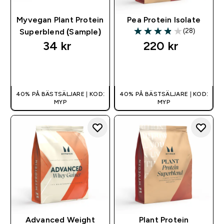
Myvegan Plant Protein
Pea Protein Isolate
(28)
Superblend (Sample)
3.89 out of 5 stars
34 kr‎
220 kr‎
SNABBKÖP
SNABBKÖP
40% PÅ BÄSTSÄLJARE | KOD:
40% PÅ BÄSTSÄLJARE | KOD:
MYP
MYP
Advanced Weight
Plant Protein