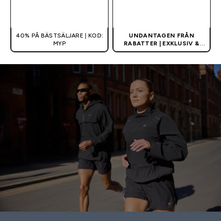
SNABBKÖP
SNABBKÖP
40% PÅ BÄSTSÄLJARE | KOD:
UNDANTAGEN FRÅN
MYP
RABATTER | EXKLUSIV &
BEGRÄNSAD