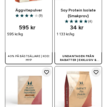
Äggvitepulver
Soy Protein Isolate
(9)
(Smakprov)
4 out of 5 stars
(4)
5 out of 5 stars
595 kr‎
34 kr‎
595 kr‎/kg
1 133 kr‎/kg
SNABBKÖP
SNABBKÖP
40% PÅ BÄSTSÄLJARE | KOD:
UNDANTAGEN FRÅN
MYP
RABATTER | EXKLUSIV &
BEGRÄNSAD