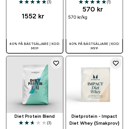
(3)
(1)
5 out of 5 stars
5 out of 5 stars
570 kr‎
1552 kr‎
570 kr‎/kg
SNABBKÖP
SNABBKÖP
40% PÅ BÄSTSÄLJARE | KOD:
40% PÅ BÄSTSÄLJARE | KOD:
MYP
MYP
Diet Protein Blend
Dietprotein - Impact
(3)
Diet Whey (Smakprov)
2.67 out of 5 stars