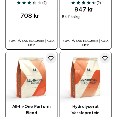
(9)
(2)
3.44 out of 5 stars
4.5 out of 5 stars
847 kr‎
708 kr‎
847 kr‎/kg
SNABBKÖP
SNABBKÖP
40% PÅ BÄSTSÄLJARE | KOD:
40% PÅ BÄSTSÄLJARE | KOD:
MYP
MYP
All-In-One Perform
Hydrolyserat
Blend
Vassleprotein