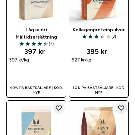
Lågkalori
Kollagenproteinpulver
(3)
Måltidsersättning
3.33 out of 5 stars
(7)
4.43 out of 5 stars
397 kr‎
395 kr‎
397 kr‎/kg
627 kr‎/kg
SNABBKÖP
SNABBKÖP
40% PÅ BÄSTSÄLJARE | KOD:
40% PÅ BÄSTSÄLJARE | KOD:
MYP
MYP