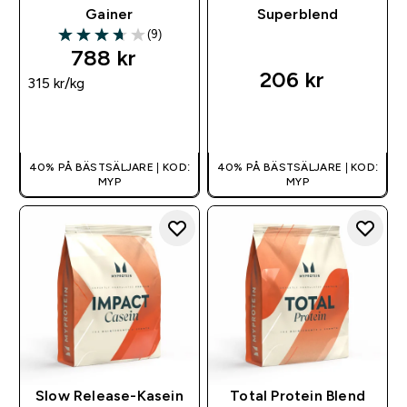
Gainer
Superblend
(9)
3.67 out of 5 stars
788 kr‎
206 kr‎
315 kr‎/kg
SNABBKÖP
SNABBKÖP
40% PÅ BÄSTSÄLJARE | KOD:
40% PÅ BÄSTSÄLJARE | KOD:
MYP
MYP
Slow Release-Kasein
Total Protein Blend