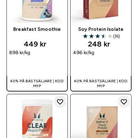
Breakfast Smoothie
Soy Protein Isolate
(36)
3.5 out of 5 stars
449 kr‎
248 kr‎
898 kr‎/kg
496 kr‎/kg
SNABBKÖP
SNABBKÖP
40% PÅ BÄSTSÄLJARE | KOD:
40% PÅ BÄSTSÄLJARE | KOD:
MYP
MYP