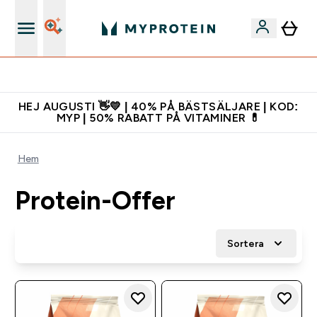
Gratis shaker för nya kunder
HEJ AUGUSTI 👋💛 | 40% PÅ BÄSTSÄLJARE | KOD:
MYP | 50% RABATT PÅ VITAMINER 💊
Hem
Protein-Offer
Sortera