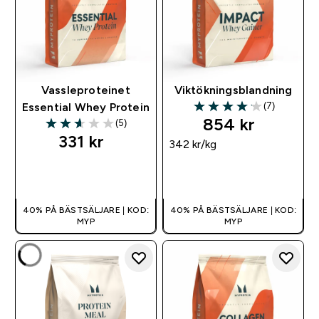
Vassleproteinet
Viktökningsblandning
(7)
Essential Whey Protein
4.14 out of 5 stars
854 kr‎
(5)
2.6 out of 5 stars
331 kr‎
342 kr‎/kg
SNABBKÖP
SNABBKÖP
40% PÅ BÄSTSÄLJARE | KOD:
40% PÅ BÄSTSÄLJARE | KOD:
MYP
MYP