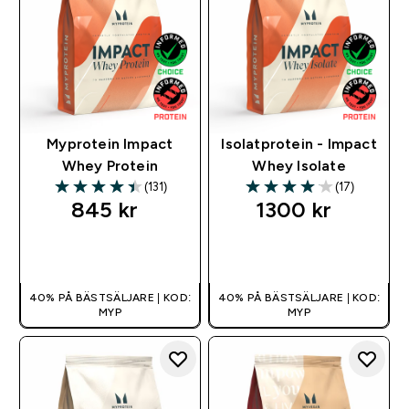
Myprotein Impact
Isolatprotein - Impact
Whey Protein
Whey Isolate
(131)
(17)
4.42 out of 5 stars
4.06 out of 5 stars
845 kr‎
1300 kr‎
SNABBKÖP
SNABBKÖP
40% PÅ BÄSTSÄLJARE | KOD:
40% PÅ BÄSTSÄLJARE | KOD:
MYP
MYP