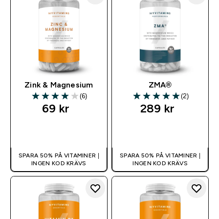
Zink & Magnesium
ZMA®
(6)
(2)
4 out of 5 stars
5 out of 5 stars
69 kr‎
289 kr‎
SNABBKÖP
SNABBKÖP
SPARA 50% PÅ VITAMINER |
SPARA 50% PÅ VITAMINER |
INGEN KOD KRÄVS
INGEN KOD KRÄVS