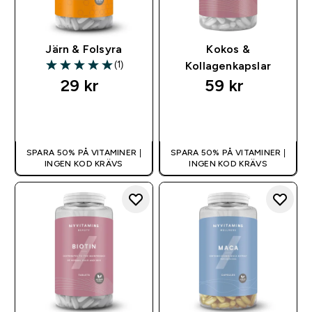
Järn & Folsyra
Kokos &
(1)
Kollagenkapslar
5 out of 5 stars
29 kr‎
59 kr‎
SNABBKÖP
SNABBKÖP
SPARA 50% PÅ VITAMINER |
SPARA 50% PÅ VITAMINER |
INGEN KOD KRÄVS
INGEN KOD KRÄVS