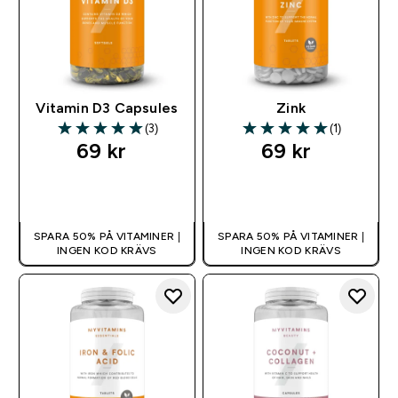
Vitamin D3 Capsules
Zink
(3)
(1)
5 out of 5 stars
5 out of 5 stars
69 kr‎
69 kr‎
SNABBKÖP
SNABBKÖP
SPARA 50% PÅ VITAMINER |
SPARA 50% PÅ VITAMINER |
INGEN KOD KRÄVS
INGEN KOD KRÄVS