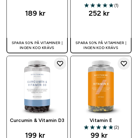
(1)
5 out of 5 stars
189 kr‎
252 kr‎
SNABBKÖP
SNABBKÖP
SPARA 50% PÅ VITAMINER |
SPARA 50% PÅ VITAMINER |
INGEN KOD KRÄVS
INGEN KOD KRÄVS
Curcumin & Vitamin D3
Vitamin E
(2)
5 out of 5 stars
199 kr‎
99 kr‎