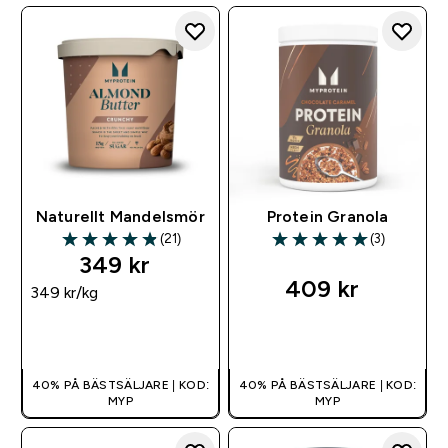
Naturellt Mandelsmör
Protein Granola
(21)
(3)
4.86 out of 5 stars
5 out of 5 stars
349 kr‎
409 kr‎
349 kr‎/kg
SNABBKÖP
SNABBKÖP
40% PÅ BÄSTSÄLJARE | KOD:
40% PÅ BÄSTSÄLJARE | KOD:
MYP
MYP