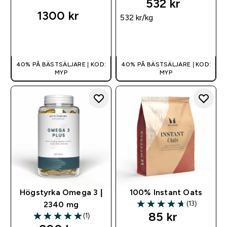
532 kr‎
1300 kr‎
532 kr‎/kg
SNABBKÖP
SNABBKÖP
40% PÅ BÄSTSÄLJARE | KOD:
40% PÅ BÄSTSÄLJARE | KOD:
MYP
MYP
Högstyrka Omega 3 |
100% Instant Oats
(13)
2340 mg
4.69 out of 5 stars
85 kr‎
(1)
5 out of 5 stars