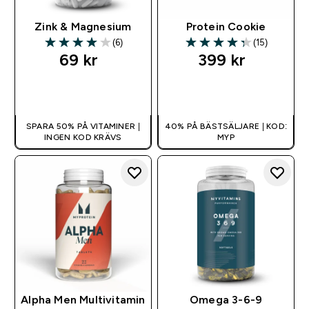
Zink & Magnesium
Protein Cookie
(6)
(15)
4 out of 5 stars
4.33 out of 5 stars
69 kr‎
399 kr‎
SNABBKÖP
SNABBKÖP
SPARA 50% PÅ VITAMINER |
40% PÅ BÄSTSÄLJARE | KOD:
INGEN KOD KRÄVS
MYP
Alpha Men Multivitamin
Omega 3-6-9