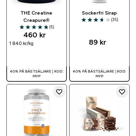
THE Creatine
Sockerfri Sirap
(35)
Creapure®
3.66 out of 5 stars
(5)
4.8 out of 5 stars
460 kr‎
89 kr‎
1 840 kr‎/kg
SNABBKÖP
SNABBKÖP
40% PÅ BÄSTSÄLJARE | KOD:
40% PÅ BÄSTSÄLJARE | KOD:
MYP
MYP