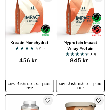
Kreatin Monohydrat
Myprotein Impact
(19)
Whey Protein
4.05 out of 5 stars
(131)
4.42 out of 5 stars
456 kr‎
845 kr‎
SNABBKÖP
SNABBKÖP
40% PÅ BÄSTSÄLJARE | KOD:
40% PÅ BÄSTSÄLJARE | KOD:
MYP
MYP