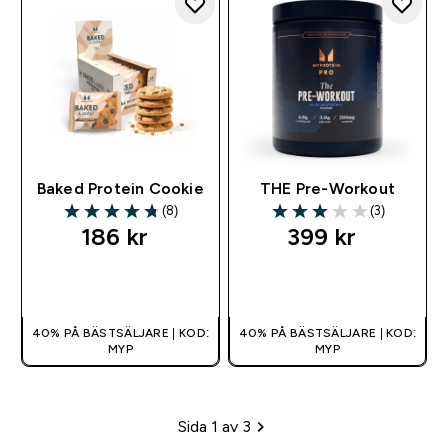
Baked Protein Cookie
THE Pre-Workout
(8)
(3)
4.75 out of 5 stars
3 out of 5 stars
186 kr‎
399 kr‎
SNABBKÖP
SNABBKÖP
40% PÅ BÄSTSÄLJARE | KOD:
40% PÅ BÄSTSÄLJARE | KOD:
MYP
MYP
Sida 1 av 3
Sidhänvisning