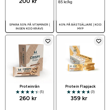
200 kr‎
85 kr‎/kg
SNABBKÖP
SNABBKÖP
SPARA 50% PÅ VITAMINER |
40% PÅ BÄSTSÄLJARE | KOD:
INGEN KOD KRÄVS
MYP
Proteinrån
Protein Flapjack
(5)
(3)
4.4 out of 5 stars
4.67 out of 5 stars
260 kr‎
359 kr‎
SNABBKÖP
SNABBKÖP