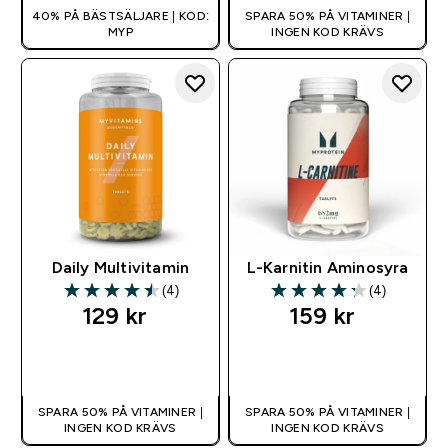
40% PÅ BÄSTSÄLJARE | KOD:
SPARA 50% PÅ VITAMINER |
MYP
INGEN KOD KRÄVS
Daily Multivitamin
L-Karnitin Aminosyra
(4)
(4)
4.5 out of 5 stars
4.25 out of 5 stars
129 kr‎
159 kr‎
SNABBKÖP
SNABBKÖP
SPARA 50% PÅ VITAMINER |
SPARA 50% PÅ VITAMINER |
INGEN KOD KRÄVS
INGEN KOD KRÄVS