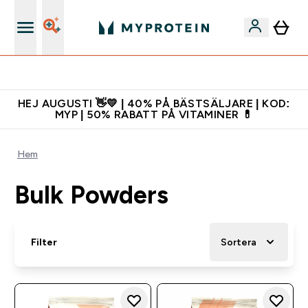
Gratis shaker för nya kunder
HEJ AUGUSTI 👋💛 | 40% PÅ BÄSTSÄLJARE | KOD:
MYP | 50% RABATT PÅ VITAMINER 💊
Hem
Bulk Powders
Filter
Sortera