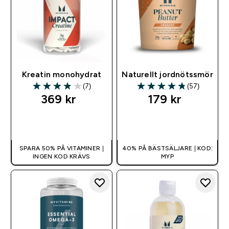
Kreatin monohydrat
Naturellt jordnötssmör
(7)
(57)
3.86 out of 5 stars
4.81 out of 5 stars
369 kr‎
179 kr‎
SNABBKÖP
SNABBKÖP
SPARA 50% PÅ VITAMINER |
40% PÅ BÄSTSÄLJARE | KOD:
INGEN KOD KRÄVS
MYP