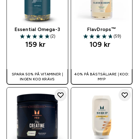
Essential Omega-3
FlavDrops™
(2)
(59)
5 out of 5 stars
4.73 out of 5 stars
159 kr‎
109 kr‎
SNABBKÖP
SNABBKÖP
SPARA 50% PÅ VITAMINER |
40% PÅ BÄSTSÄLJARE | KOD:
INGEN KOD KRÄVS
MYP