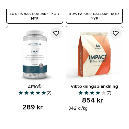
40% PÅ BÄSTSÄLJARE | KOD:
40% PÅ BÄSTSÄLJARE | KOD:
MYP
MYP
ZMA®
Viktökningsblandning
(2)
(7)
5 out of 5 stars
4.14 out of 5 stars
854 kr‎
289 kr‎
342 kr‎/kg
SNABBKÖP
SNABBKÖP