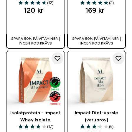
(12)
(2)
4.67 out of 5 stars
5 out of 5 stars
120 kr‎
169 kr‎
SNABBKÖP
SNABBKÖP
SPARA 50% PÅ VITAMINER |
SPARA 50% PÅ VITAMINER |
INGEN KOD KRÄVS
INGEN KOD KRÄVS
Isolatprotein - Impact
Impact Diet-vassle
Whey Isolate
(varuprov)
(17)
(6)
4.06 out of 5 stars
3.33 out of 5 stars