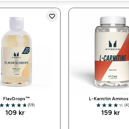
FlavDrops™
L-Karnitin Aminos
(59)
(4
4.73 out of 5 stars
4.25 out of 5 st
109 kr‎
159 kr‎
SNABBKÖP
SNABBKÖP