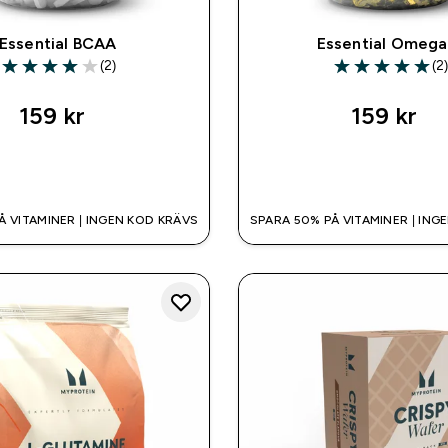
Essential BCAA
Essential Omega
(2)
(2
4 out of 5 stars
5 out of 5 stars
159 kr‎
159 kr‎
SNABBKÖP
SNABBKÖP
Å VITAMINER | INGEN KOD KRÄVS
SPARA 50% PÅ VITAMINER | ING