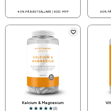
40% PÅ BÄSTSÄLJARE | KOD: MYP
40% PÅ
Kalcium & Magnesium
Vi
(2)
5 out of 5 stars