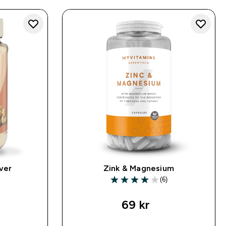
ver
Zink & Magnesium
)
(6)
ars
4 out of 5 stars
69 kr‎