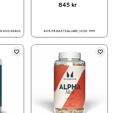
845 kr‎
SNABBKÖP
EN KOD KRÄVS
40% PÅ BÄSTSÄLJARE | KOD: MYP