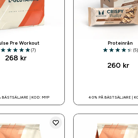
ulse Pre Workout
Proteinrån
(7)
(5
5 out of 5 stars
4.4 out of 5 sta
268 kr‎
260 kr‎
SNABBKÖP
SNABBKÖP
 BÄSTSÄLJARE | KOD: MYP
40% PÅ BÄSTSÄLJARE | K