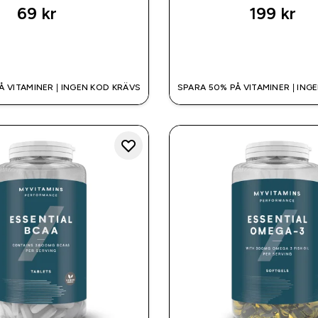
69 kr‎
199 kr‎
SNABBKÖP
SNABBKÖP
Å VITAMINER | INGEN KOD KRÄVS
SPARA 50% PÅ VITAMINER | ING