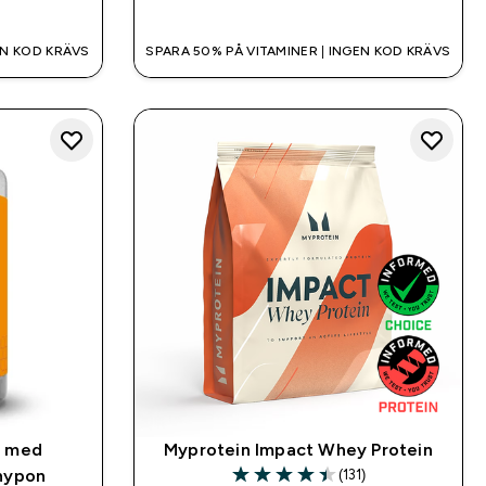
EN KOD KRÄVS
SPARA 50% PÅ VITAMINER | INGEN KOD KRÄVS
r med
Myprotein Impact Whey Protein
(131)
 nypon
4.42 out of 5 stars