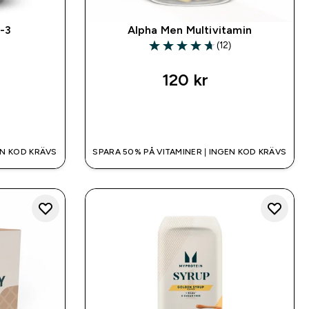
-3
Alpha Men Multivitamin
)
(12)
4.67 out of 5 stars
120 kr‎
SNABBKÖP
EN KOD KRÄVS
SPARA 50% PÅ VITAMINER | INGEN KOD KRÄVS