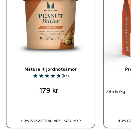
Naturellt jordnötssmör
Pr
(57)
4.81 out of 5 stars
179 kr‎
785 kr‎/kg
SNABBKÖP
40% PÅ BÄSTSÄLJARE | KOD: MYP
40% PÅ