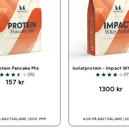
otein Pancake Mix
Isolatprotein - Impact W
(35)
(17
3.51 out of 5 stars
4.06 out of 5 st
157 kr‎
1300 kr‎
SNABBKÖP
SNABBKÖP
 BÄSTSÄLJARE | KOD: MYP
40% PÅ BÄSTSÄLJARE | K