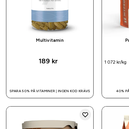
Multivitamin
P
189 kr‎
1 072 kr‎/kg
SNABBKÖP
SPARA 50% PÅ VITAMINER | INGEN KOD KRÄVS
40% PÅ