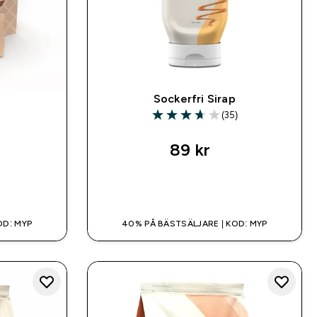
Sockerfri Sirap
)
(35)
rs
3.66 out of 5 stars
89 kr‎
SNABBKÖP
OD: MYP
40% PÅ BÄSTSÄLJARE | KOD: MYP