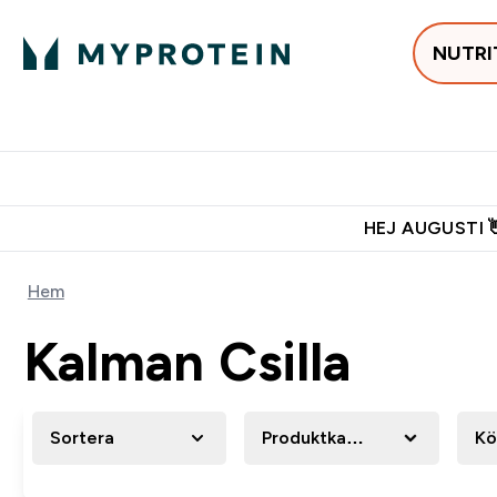
NUTRI
Populärt just 
Gratis frakt över 600kr
Grati
HEJ AUGUSTI 
Hem
Kalman Csilla
Sortera
Produktkategori
Kö