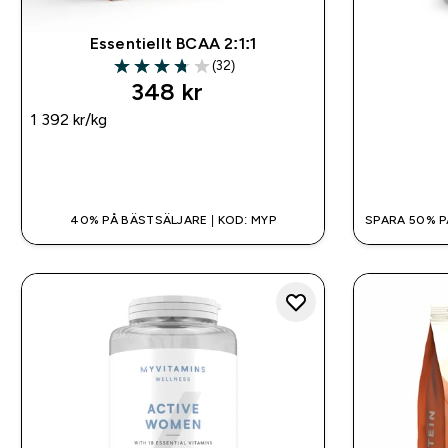
Essentiellt BCAA 2:1:1
(32)
3.75 out of 5 stars
348 kr‎
1 392 kr‎/kg
SNABBKÖP
40% PÅ BÄSTSÄLJARE | KOD: MYP
SPARA 50% P