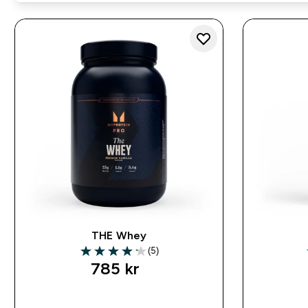
THE Whey
(5)
4.2 out of 5 stars
785 kr‎
SNABBKÖP