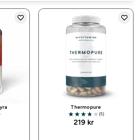
yra
Thermopure
)
(5)
ars
3.8 out of 5 stars
219 kr‎
SNABBKÖP