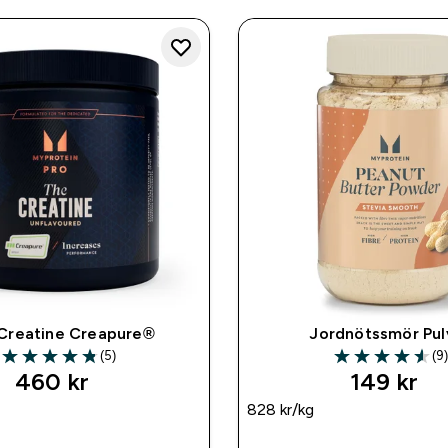
Creatine Creapure®
Jordnötssmör Pul
(5)
(9
4.8 out of 5 stars
4.56 out of 5 st
460 kr‎
149 kr‎
828 kr‎/kg