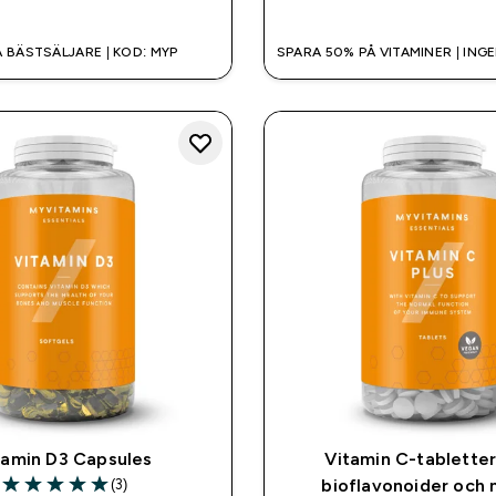
 BÄSTSÄLJARE | KOD: MYP
SPARA 50% PÅ VITAMINER | ING
tamin D3 Capsules
Vitamin C-tablette
(3)
bioflavonoider och
5 out of 5 stars