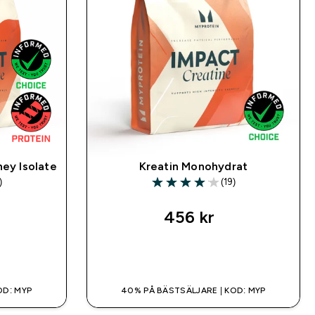
hey Isolate
Kreatin Monohydrat
)
(19)
ars
4.05 out of 5 stars
456 kr‎
SNABBKÖP
OD: MYP
40% PÅ BÄSTSÄLJARE | KOD: MYP