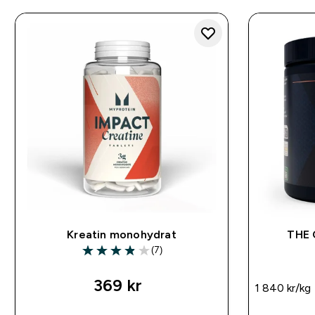
Kreatin monohydrat
THE 
(7)
3.86 out of 5 stars
369 kr‎
1 840 kr‎/kg