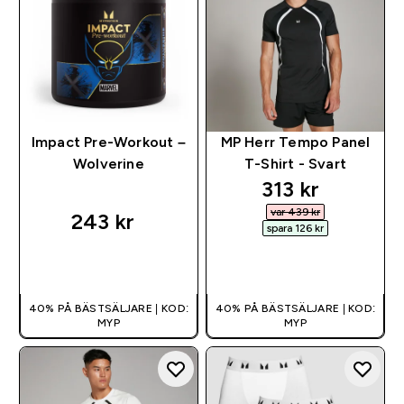
Impact Pre-Workout –
MP Herr Tempo Panel
Wolverine
T-Shirt - Svart
discounted pr
313 kr‎
var 439 kr‎
243 kr‎
spara 126 kr‎
SNABBKÖP
SNABBKÖP
40% PÅ BÄSTSÄLJARE | KOD:
40% PÅ BÄSTSÄLJARE | KOD:
MYP
MYP