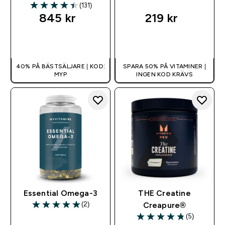
(131)
4.42 out of 5 stars
845 kr‎
219 kr‎
SNABBKÖP
SNABBKÖP
40% PÅ BÄSTSÄLJARE | KOD:
SPARA 50% PÅ VITAMINER |
MYP
INGEN KOD KRÄVS
Essential Omega-3
THE Creatine
(2)
Creapure®
5 out of 5 stars
(5)
4.8 out of 5 stars