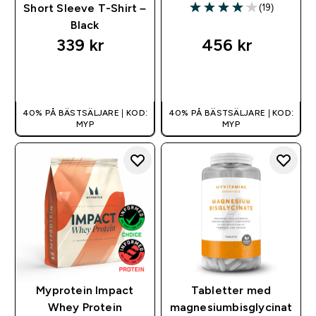
(19)
Short Sleeve T-Shirt –
4.05 out of 5 stars
Black
339 kr‎
456 kr‎
SNABBKÖP
SNABBKÖP
40% PÅ BÄSTSÄLJARE | KOD:
40% PÅ BÄSTSÄLJARE | KOD:
MYP
MYP
Myprotein Impact
Tabletter med
Whey Protein
magnesiumbisglycinat