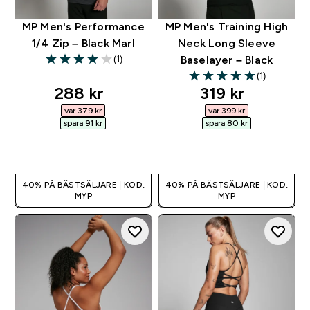
MP Men's Performance
MP Men's Training High
1/4 Zip – Black Marl
Neck Long Sleeve
(1)
Baselayer – Black
4 out of 5 stars
(1)
5 out of 5 stars
discounted price
discounted pr
288 kr‎
319 kr‎
var 379 kr‎
var 399 kr‎
spara 91 kr‎
spara 80 kr‎
SNABBKÖP
SNABBKÖP
40% PÅ BÄSTSÄLJARE | KOD:
40% PÅ BÄSTSÄLJARE | KOD:
MYP
MYP