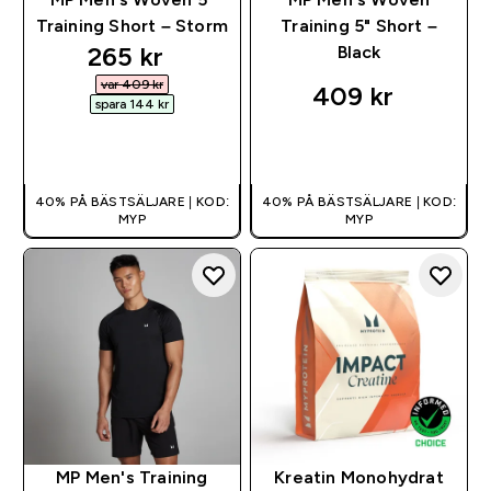
Training Short – Storm
Training 5" Short –
discounted price
265 kr‎
Black
var 409 kr‎
409 kr‎
spara 144 kr‎
SNABBKÖP
SNABBKÖP
40% PÅ BÄSTSÄLJARE | KOD:
40% PÅ BÄSTSÄLJARE | KOD:
MYP
MYP
MP Men's Training
Kreatin Monohydrat