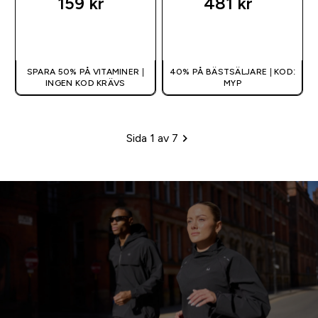
159 kr‎
481 kr‎
SNABBKÖP
SNABBKÖP
SPARA 50% PÅ VITAMINER |
40% PÅ BÄSTSÄLJARE | KOD:
INGEN KOD KRÄVS
MYP
Sida 1 av 7
Sidhänvisning