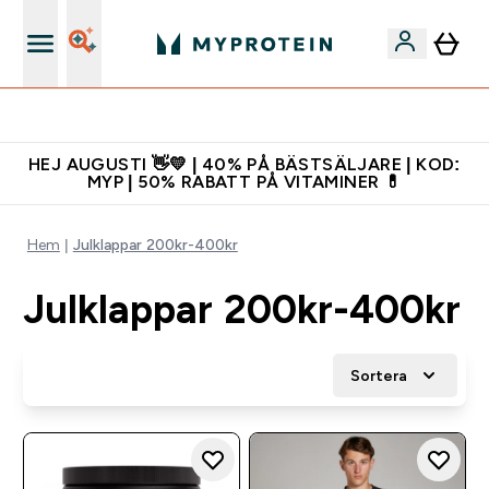
Gratis shaker för nya kunder
HEJ AUGUSTI 👋💛 | 40% PÅ BÄSTSÄLJARE | KOD:
MYP | 50% RABATT PÅ VITAMINER 💊
Hem
Julklappar 200kr-400kr
Julklappar 200kr-400kr
Sortera