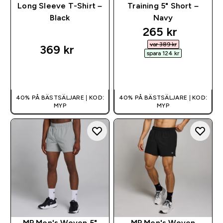
Long Sleeve T-Shirt –
Training 5" Short –
Black
Navy
discounted pri
265 kr‎
var 389 kr‎
369 kr‎
spara 124 kr‎
SNABBKÖP
SNABBKÖP
40% PÅ BÄSTSÄLJARE | KOD:
40% PÅ BÄSTSÄLJARE | KOD:
MYP
MYP
MP Men's Woven 5"
MP Men's Woven