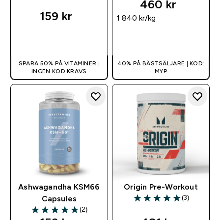
460 kr‎
159 kr‎
1 840 kr‎/kg
SNABBKÖP
SNABBKÖP
SPARA 50% PÅ VITAMINER |
40% PÅ BÄSTSÄLJARE | KOD:
INGEN KOD KRÄVS
MYP
Ashwagandha KSM66
Origin Pre-Workout
(3)
Capsules
5 out of 5 stars
(2)
5 out of 5 stars