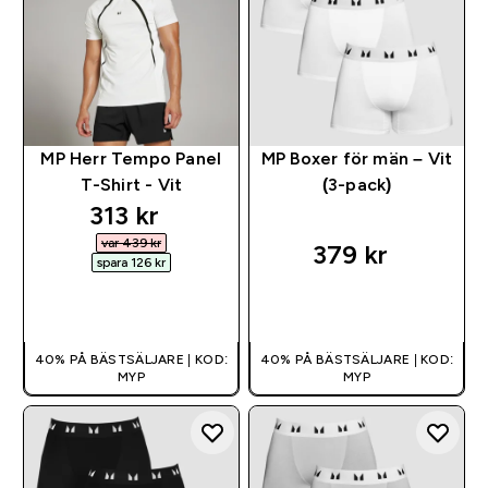
MP Herr Tempo Panel
MP Boxer för män – Vit
T-Shirt - Vit
(3-pack)
discounted price
313 kr‎
var 439 kr‎
379 kr‎
spara 126 kr‎
SNABBKÖP
SNABBKÖP
40% PÅ BÄSTSÄLJARE | KOD:
40% PÅ BÄSTSÄLJARE | KOD:
MYP
MYP