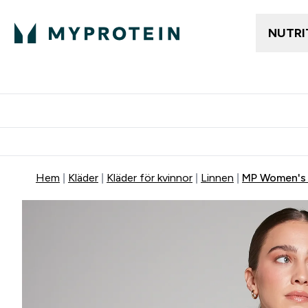
NUTRI
Gratis frakt över 600kr
Grati
Hem
Kläder
Kläder för kvinnor
Linnen
MP Women's 