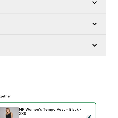
gether
MP Women's Tempo Vest – Black -
XXS
elect this product - MP Women's Tempo Vest – Black - XXS