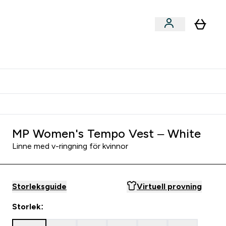
er submenu
er Tillbehör submenu
Vanlig leveranstid 3 - 5 arbetsdagar
MP Women's Tempo Vest – White
Linne med v-ringning för kvinnor
Storleksguide
Virtuell provning
Storlek: