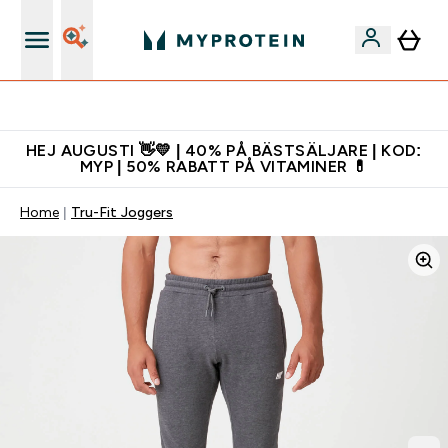
Gratis shaker för nya kunder
HEJ AUGUSTI 👋💛 | 40% PÅ BÄSTSÄLJARE | KOD:
MYP | 50% RABATT PÅ VITAMINER 💊
Home
Tru-Fit Joggers