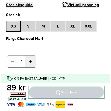
Storleksguide
Virtuell provning
Storlek:
XS
S
M
L
XL
XXL
Färg: Charcoal Marl
40% PÅ BÄSTSÄLJARE | KOD: MYP
discounted price
89 kr‎
Slut i lager
var 439 kr‎
spara 350 kr‎