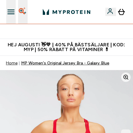
Gratis shaker för nya kunder
HEJ AUGUSTI 👋💛 | 40% PÅ BÄSTSÄLJARE | KOD:
MYP | 50% RABATT PÅ VITAMINER 💊
Home
MP Women's Original Jersey Bra - Galaxy Blue