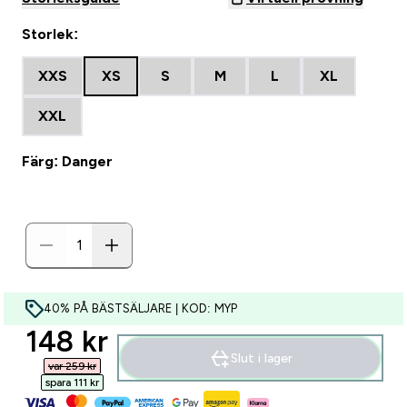
Storlek:
XXS
XS
S
M
L
XL
XXL
Färg: Danger
40% PÅ BÄSTSÄLJARE | KOD: MYP
discounted price
148 kr‎
Slut i lager
var 259 kr‎
spara 111 kr‎