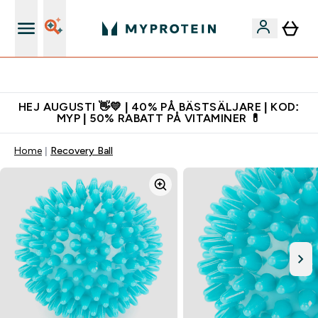
Gratis shaker för nya kunder
HEJ AUGUSTI 👋💛 | 40% PÅ BÄSTSÄLJARE | KOD:
MYP | 50% RABATT PÅ VITAMINER 💊
Home
Recovery Ball