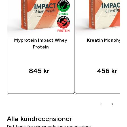
Myprotein Impact Whey
Kreatin Monohydr
Protein
845 kr‎
456 kr‎
SNABBKÖP
SNABBKÖP
Alla kundrecensioner
Det finns för närvarande inga recensioner.