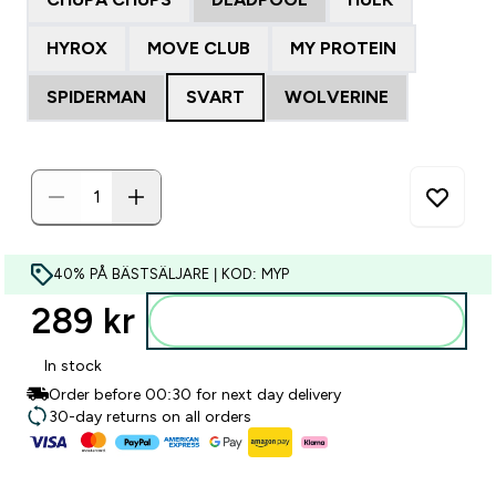
HYROX
MOVE CLUB
MY PROTEIN
SPIDERMAN
SVART
WOLVERINE
40% PÅ BÄSTSÄLJARE | KOD: MYP
289 kr‎
Lägg till i varukorgen
In stock
Order before 00:30 for next day delivery
30-day returns on all orders