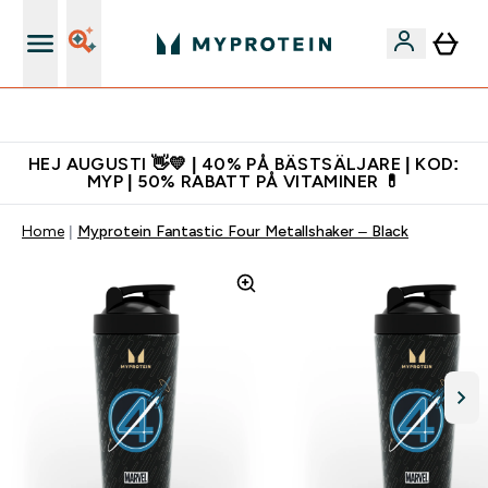
Gratis shaker för nya kunder
HEJ AUGUSTI 👋💛 | 40% PÅ BÄSTSÄLJARE | KOD:
MYP | 50% RABATT PÅ VITAMINER 💊
Home
Myprotein Fantastic Four Metallshaker – Black