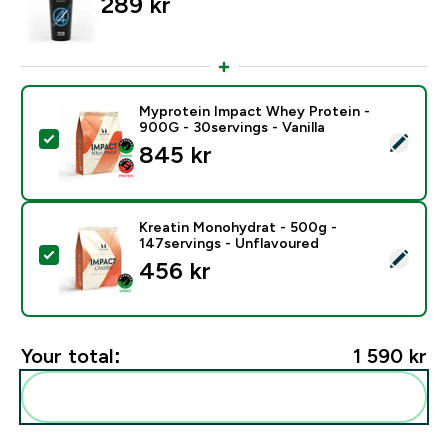
289 kr‎
Myprotein Impact Whey Protein -
900G - 30servings - Vanilla
Select this product - Myprotein Impact Whey Protein -
845 kr‎
Kreatin Monohydrat - 500g -
147servings - Unflavoured
Select this product - Kreatin Monohydrat - 500g - 14
456 kr‎
Your total:
1 590 kr‎
Add these to your routine