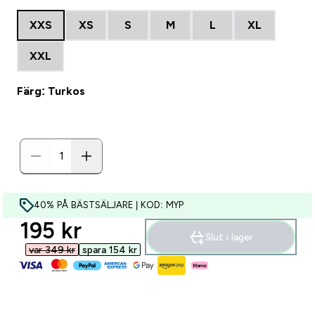
XXS
XS
S
M
L
XL
XXL
Färg: Turkos
40% PÅ BÄSTSÄLJARE | KOD: MYP
discounted price
195 kr‎
Slut i lager
var 349 kr‎
spara 154 kr‎