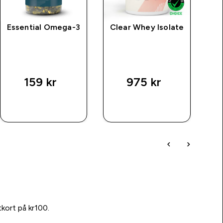
Essential Omega-3
Clear Whey Isolate
M
v
159 kr‎
975 kr‎
6
SNABBKÖP
SNABBKÖP
tkort på kr100.