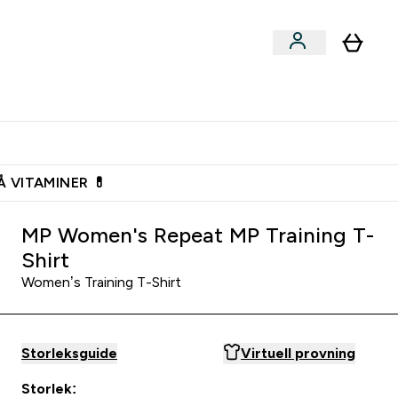
n
Expertråd
rs & Snacks submenu
Enter Vegan submenu
Enter Expertråd submenu
⌄
⌄
Vanlig leveranstid 3 - 5 arbetsdagar
Å VITAMINER 💊
MP Women's Repeat MP Training T-
Shirt
Women’s Training T-Shirt
Storleksguide
Virtuell provning
Storlek: