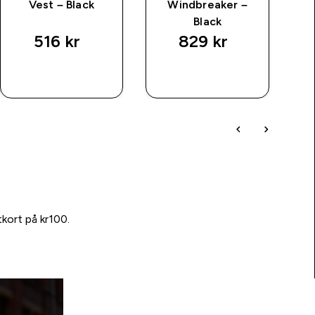
Vest – Black
Windbreaker –
S
Black
516 kr‎
829 kr‎
SNABBKÖP
SNABBKÖP
tkort på kr100.