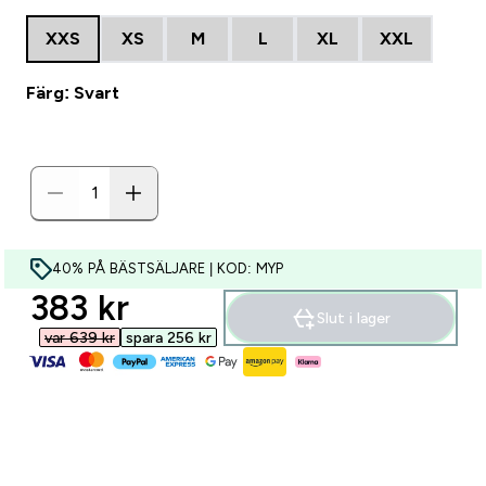
XXS
XS
M
L
XL
XXL
Färg: Svart
40% PÅ BÄSTSÄLJARE | KOD: MYP
discounted price
383 kr‎
Slut i lager
var 639 kr‎
spara 256 kr‎