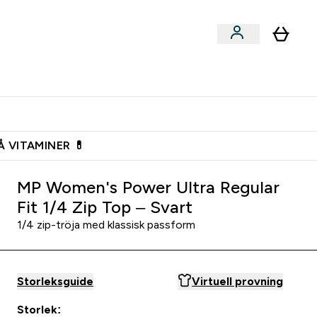
n
Expertråd
rs & Snacks submenu
Enter Vegan submenu
Enter Expertråd submenu
⌄
⌄
Vanlig leveranstid 3 - 5 arbetsdagar
Å VITAMINER 💊
MP Women's Power Ultra Regular
Fit 1/4 Zip Top – Svart
1/4 zip-tröja med klassisk passform
Storleksguide
Virtuell provning
Storlek: