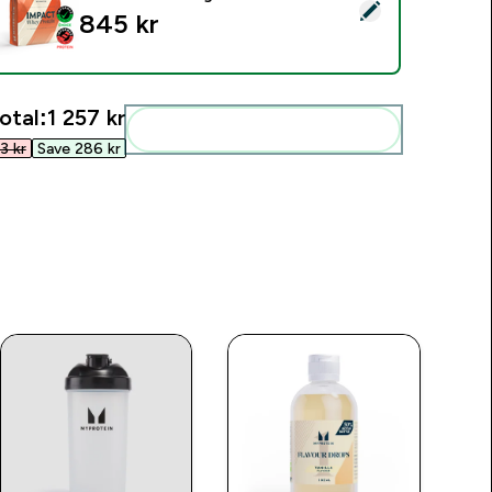
elect this product - Myprotein Impact Whey Protein - 900G - 3
845 kr‎
otal:
1 257 kr‎
Add these to your routine
 kr‎
Save 286 kr‎