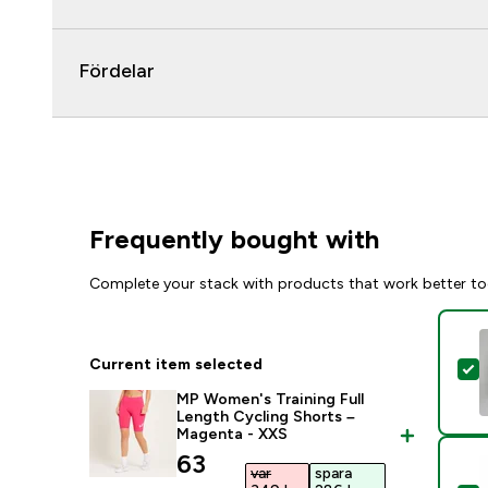
Fördelar
Frequently bought with
Complete your stack with products that work better to
Current item selected
S
MP Women's Training Full
Length Cycling Shorts –
Magenta - XXS
discounted price
63
var
spara