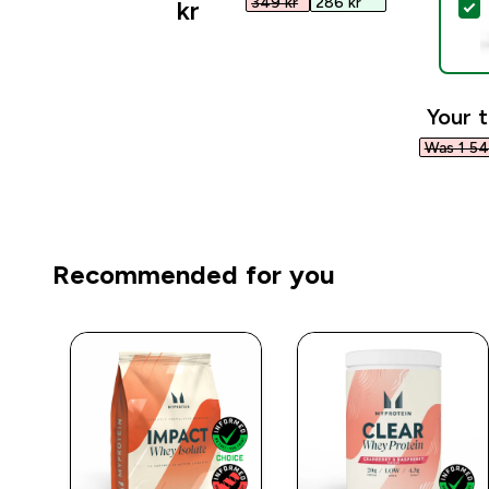
349 kr‎
286 kr‎
kr‎
S
Your t
Was 1 543
Recommended for you