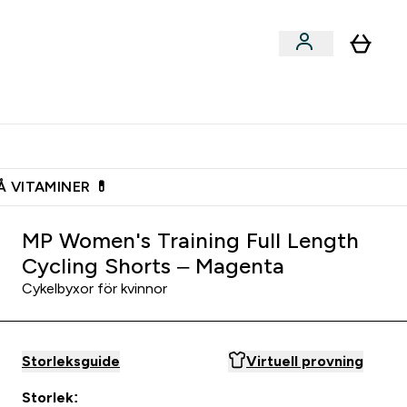
n
Expertråd
rs & Snacks submenu
Enter Vegan submenu
Enter Expertråd submenu
⌄
⌄
Vanlig leveranstid 3 - 5 arbetsdagar
Å VITAMINER 💊
MP Women's Training Full Length
Cycling Shorts – Magenta
Cykelbyxor för kvinnor
Storleksguide
Virtuell provning
Storlek: