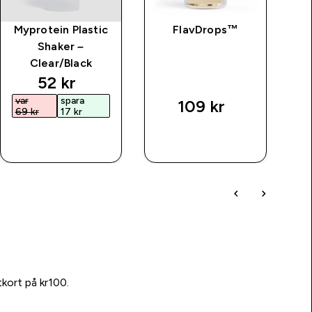
Myprotein Plastic
FlavDrops™
MP
Shaker –
C
Clear/Black
discounted price
52 kr‎
var
spara
109 kr‎
69 kr‎
17 kr‎
SNABBKÖP
SNABBKÖP
tkort på kr100.