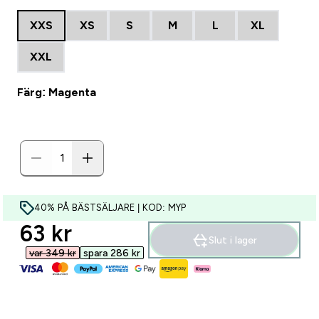
XXS
XS
S
M
L
XL
XXL
Färg: Magenta
40% PÅ BÄSTSÄLJARE | KOD: MYP
discounted price
63 kr‎
Slut i lager
var 349 kr‎
spara 286 kr‎