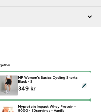
gether
MP Women's Basics Cycling Shorts –
Black - S
elect this product - MP Women's Basics Cycling Shorts – Black
349 kr‎
Myprotein Impact Whey Protein -
900G - 30servings - Vanilla