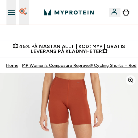
Gratis shaker för nya kunder
💥 45% PÅ NÄSTAN ALLT | KOD: MYP | GRATIS
LEVERANS PÅ KLÄDNYHETER💥
Home
MP Women's Composure Repreve® Cycling Shorts – Röd