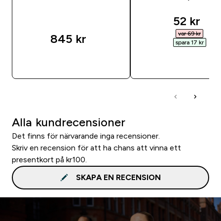
discount
52 kr‎
var 69 kr‎
845 kr‎
spara 17 kr‎
SNABBKÖP
SNABBKÖP
Alla kundrecensioner
Det finns för närvarande inga recensioner.
Skriv en recension för att ha chans att vinna ett
presentkort på kr100.
SKAPA EN RECENSION