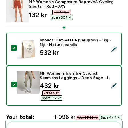
MP Women's Composure Repreve® Cycling
Shorts – Röd - XXS
var 439 kr‎
discounted price
132 kr‎
spara 307 kr‎
Impact Diet-vassle (varuprov) - 1kg -
Ny - Natural Vanilla
Select this product - Impact Diet-vassle (varuprov) - 1k
532 kr‎
MP Women's Invisible Scrunch
Seamless Leggings – Deep Sage - L
discounted price
432 kr‎
Select this product - MP Women's Invisible Scrunch S
var 569 kr‎
spara 137 kr‎
Your total:
1 096 kr‎
Was 1 540 kr‎
Save 444 kr‎