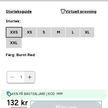
Storleksguide
Virtuell provning
Storlek:
XXS
XS
S
M
L
XL
XXL
Färg: Burnt Red
45% PÅ BÄSTSÄLJARE | KOD: MYP
discounted price
132 kr‎
Slut i lager