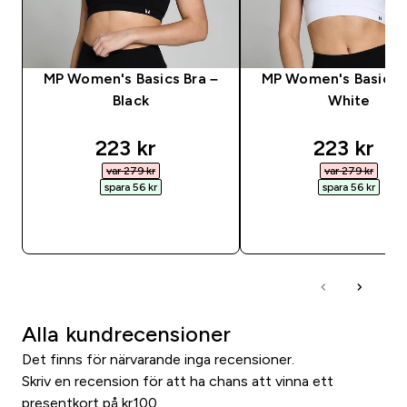
MP Women's Basics Bra –
MP Women's Basics B
Black
White
discounted price
discounte
223 kr‎
223 kr‎
var 279 kr‎
var 279 kr‎
spara 56 kr‎
spara 56 kr‎
SNABBKÖP
SNABBKÖP
Alla kundrecensioner
Det finns för närvarande inga recensioner.
Skriv en recension för att ha chans att vinna ett
presentkort på kr100.