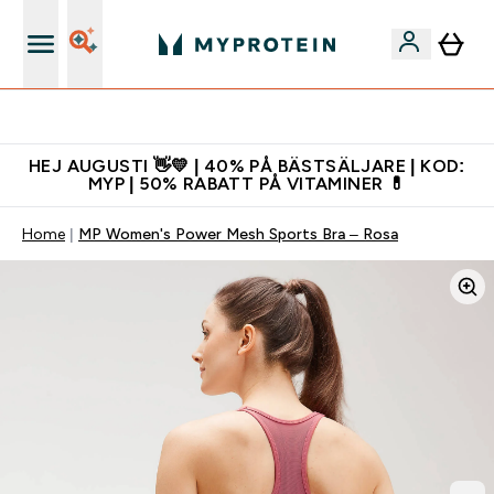
Gratis shaker för nya kunder
HEJ AUGUSTI 👋💛 | 40% PÅ BÄSTSÄLJARE | KOD:
MYP | 50% RABATT PÅ VITAMINER 💊
Home
MP Women's Power Mesh Sports Bra – Rosa