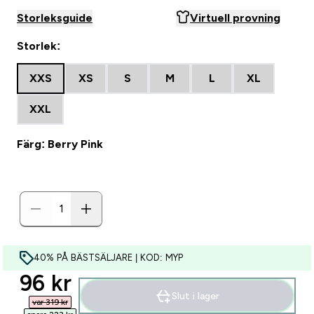
Storleksguide
Virtuell provning
Storlek:
XXS
XS
S
M
L
XL
XXL
Färg: Berry Pink
40% PÅ BÄSTSÄLJARE | KOD: MYP
discounted price
96 kr‎
Slut i lager
var 319 kr‎