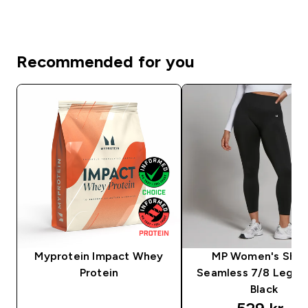
Recommended for you
Myprotein Impact Whey
MP Women's Sha
Protein
Seamless 7/8 Leggin
Black
discounte