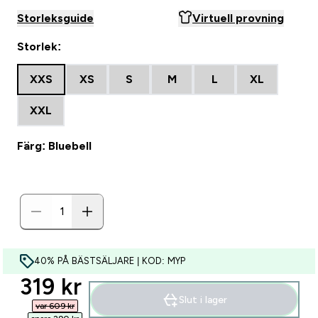
Storleksguide
Virtuell provning
Storlek:
XXS
XS
S
M
L
XL
XXL
Färg: Bluebell
40% PÅ BÄSTSÄLJARE | KOD: MYP
discounted price
319 kr‎
Slut i lager
var 609 kr‎