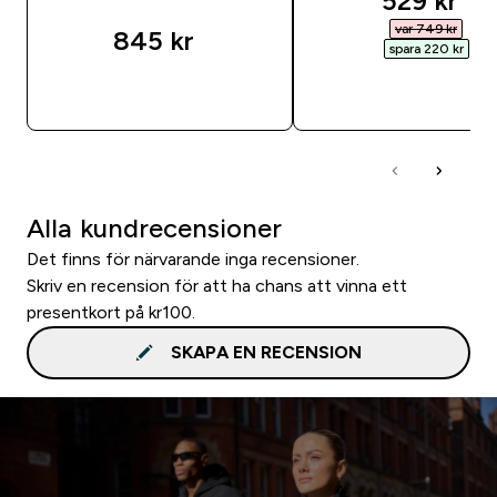
529 kr‎
var 749 kr‎
845 kr‎
spara 220 kr‎
SNABBKÖP
SNABBKÖP
Alla kundrecensioner
Det finns för närvarande inga recensioner.
Skriv en recension för att ha chans att vinna ett
presentkort på kr100.
SKAPA EN RECENSION