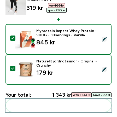
var 609 kr‎
discounted price
319 kr‎
spara 290 kr‎
Myprotein Impact Whey Protein -
900G - 30servings - Vanilla
Select this product - Myprotein Impact Whey Protein -
845 kr‎
Naturellt jordnötssmör - Original -
Crunchy
Select this product - Naturellt jordnötssmör - Origina
179 kr‎
Your total:
1 343 kr‎
Was 1 633 kr‎
Save 290 kr‎
Add these to your routine