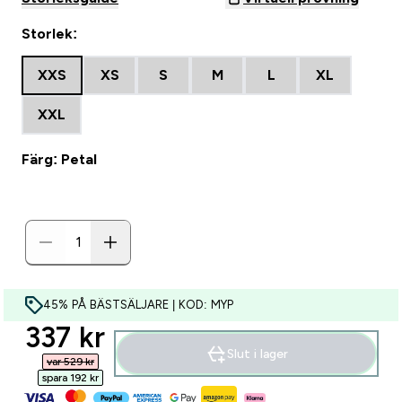
Storlek:
XXS
XS
S
M
L
XL
XXL
Färg: Petal
45% PÅ BÄSTSÄLJARE | KOD: MYP
discounted price
337 kr‎
Slut i lager
var 529 kr‎
spara 192 kr‎