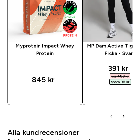
Myprotein Impact Whey
MP Dam Active Tight
Protein
Ficka - Svart
discounte
391 kr‎
var 489 kr‎
845 kr‎
spara 98 kr‎
SNABBKÖP
SNABBKÖP
Alla kundrecensioner