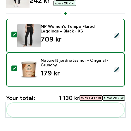
discounted price
242 kr‎
spara 287 kr‎
MP Women's Tempo Flared
Leggings – Black - XS
Select this product - MP Women's Tempo Flared Leggi
709 kr‎
Naturellt jordnötssmör - Original -
Crunchy
Select this product - Naturellt jordnötssmör - Origina
179 kr‎
Your total:
1 130 kr‎
Was 1 417 kr‎
Save 287 kr‎
Add these to your routine