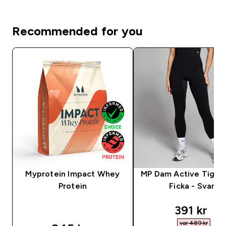
Recommended for you
Myprotein Impact Whey
MP Dam Active Tight
Protein
Ficka - Svart
discounte
391 kr‎
var 489 kr‎