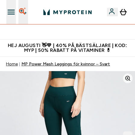
Gratis shaker för nya kunder
HEJ AUGUSTI 👋💛 | 40% PÅ BÄSTSÄLJARE | KOD:
MYP | 50% RABATT PÅ VITAMINER 💊
Home
MP Power Mesh Leggings för kvinnor – Svart