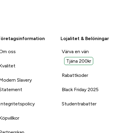
Företagsinformation
Lojalitet & Belöningar
Om oss
Värva en vän
Tjäna 200kr
Kvalitet
Rabattkoder
Modern Slavery
Statement
Black Friday 2025
Integritetspolicy
Studentrabatter
Köpvillkor
Partnerskap