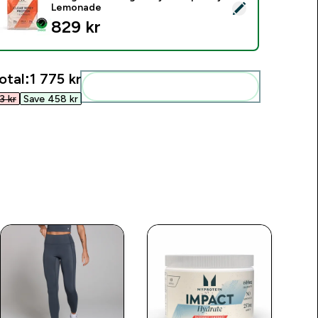
elect this product - Clear Protein | Whey & Collagen - 500g 
Lemonade
829 kr‎
otal:
1 775 kr‎
Add these to your routine
 kr‎
Save 458 kr‎