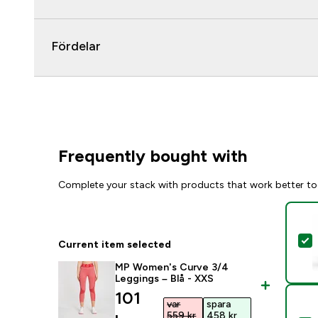
Fördelar
Frequently bought with
Complete your stack with products that work better to
S
Current item selected
MP Women's Curve 3/4
Leggings – Blå - XXS
discounted price
101
var
spara
559 kr‎
458 kr‎