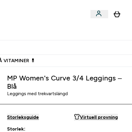
n
Expertråd
rs & Snacks submenu
Enter Vegan submenu
Enter Expertråd submenu
⌄
⌄
Vanlig leveranstid 3 - 5 arbetsdagar
Å VITAMINER 💊
MP Women's Curve 3/4 Leggings –
Blå
Leggings med trekvartslängd
Storleksguide
Virtuell provning
Storlek: