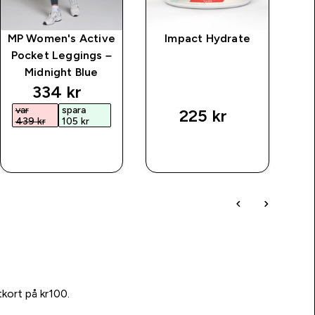
MP Women's Active
Impact Hydrate
Pocket Leggings –
Midnight Blue
discounted price
334 kr‎
var
spara
225 kr‎
439 kr‎
105 kr‎
SNABBKÖP
SNABBKÖP
tkort på kr100.