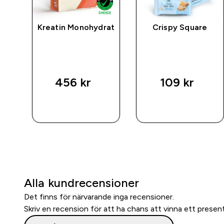
ic
Kreatin Monohydrat
Crispy Square
ted price
456 kr‎
109 kr‎
SNABBKÖP
SNABBKÖP
Alla kundrecensioner
Det finns för närvarande inga recensioner.
Skriv en recension för att ha chans att vinna ett presen