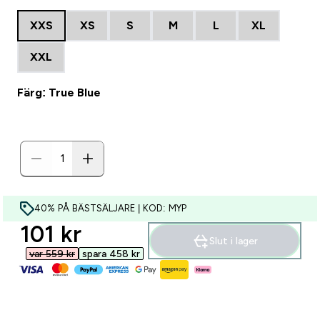
XXS
XS
S
M
L
XL
XXL
Färg: True Blue
40% PÅ BÄSTSÄLJARE | KOD: MYP
discounted price
101 kr‎
Slut i lager
var 559 kr‎
spara 458 kr‎