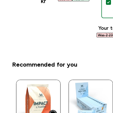
kr‎
S
Your t
Was 2 233
Recommended for you