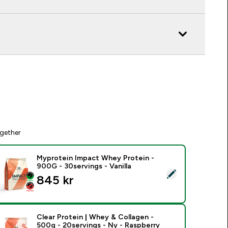
gether
Myprotein Impact Whey Protein -
900G - 30servings - Vanilla
elect this product - Myprotein Impact Whey Protein - 900G - 3
845 kr‎
Clear Protein | Whey & Collagen -
500g - 20servings - Ny - Raspberry