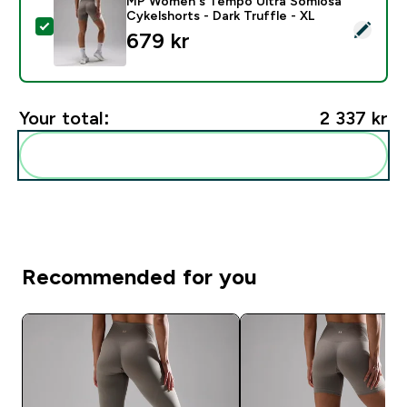
MP Women's Tempo Ultra Sömlösa
Cykelshorts - Dark Truffle - XL
Select this product - MP Women's Tempo Ultra Sömlösa
679 kr‎
Your total:
2 337 kr‎
Add these to your routine
Recommended for you