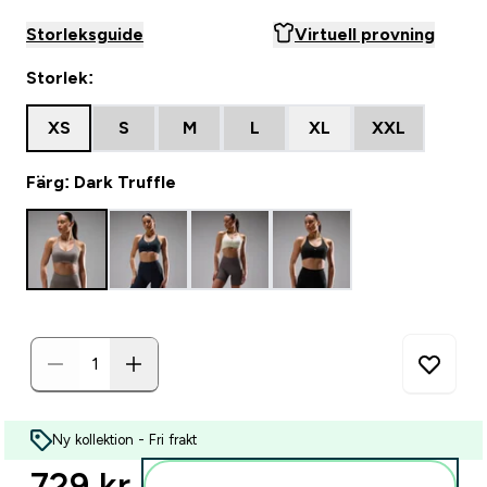
Storleksguide
Virtuell provning
Storlek:
XS
S
M
L
XL
XXL
Färg: Dark Truffle
Ny kollektion - Fri frakt
729 kr‎
Lägg till i varukorgen