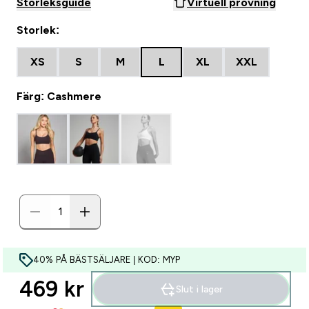
Storleksguide
Virtuell provning
Storlek:
XS
S
M
L
XL
XXL
Färg: Cashmere
40% PÅ BÄSTSÄLJARE | KOD: MYP
469 kr‎
Slut i lager