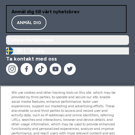
Anmäl dig till vårt nyhetsbrev
ANMÄL DIG
Cookie-inställningar
SE |
Ändra
Ta kontakt med oss
We use cookies and other tracking tools on this site, which may be
provided by third parties, to operate and secure our site, enable
Hjälp & Information
social media features, enhance performance, tailor user
experiences, support our marketing and advertising efforts. These
also enable us and third parties to access and record user and
activity data, such as IP addresses and online identifiers, referring
Produkter
URLs, searches and interactions, browser and device details, and
other usage information, which may be used to provide enhanced
functionality and personalized experiences, analyze and improve
performance, and reach users with more relevant content and ads