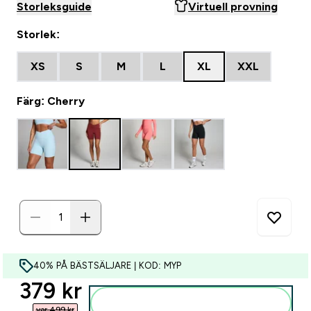
Storleksguide
Virtuell provning
Storlek:
XS
S
M
L
XL
XXL
Färg: Cherry
40% PÅ BÄSTSÄLJARE | KOD: MYP
discounted price
379 kr‎
Lägg till i varukorgen
var 499 kr‎