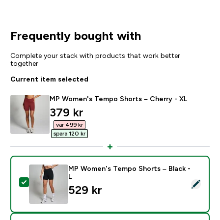
Frequently bought with
Complete your stack with products that work better
together
Current item selected
MP Women's Tempo Shorts – Cherry - XL
discounted price
379 kr‎
var 499 kr‎
spara 120 kr‎
MP Women's Tempo Shorts – Black -
L
Select this product - MP Women's Tempo Shorts – Bla
529 kr‎