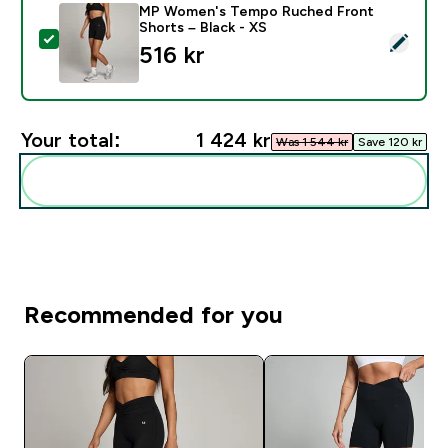
MP Women's Tempo Ruched Front
Shorts – Black - XS
Select this product - MP Women's Tempo Ruched Fron
516 kr‎
Your total:
1 424 kr‎
Was 1 544 kr‎
Save 120 kr‎
Add these to your routine
Recommended for you