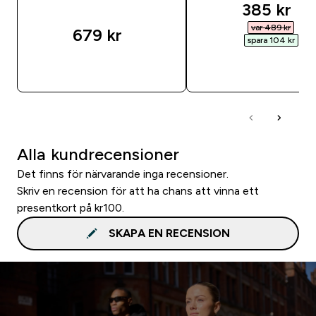
discounte
385 kr‎
var 489 kr‎
679 kr‎
spara 104 kr‎
SNABBKÖP
SNABBKÖP
Alla kundrecensioner
Det finns för närvarande inga recensioner.
Skriv en recension för att ha chans att vinna ett
presentkort på kr100.
SKAPA EN RECENSION