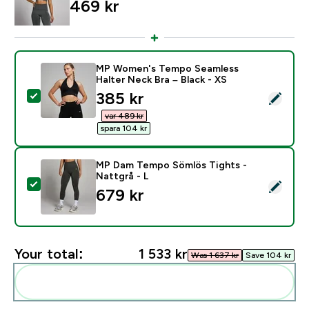
469 kr‎
MP Women's Tempo Seamless
Halter Neck Bra – Black - XS
discounted price
385 kr‎
Select this product - MP Women's Tempo Seamless Hal
var 489 kr‎
spara 104 kr‎
MP Dam Tempo Sömlös Tights -
Nattgrå - L
Select this product - MP Dam Tempo Sömlös Tights - 
679 kr‎
Your total:
1 533 kr‎
Was 1 637 kr‎
Save 104 kr‎
Add these to your routine