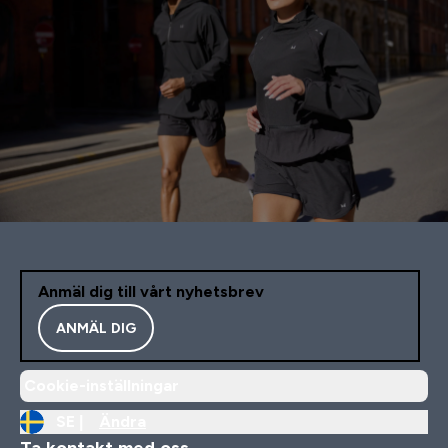
Anmäl dig till vårt nyhetsbrev
ANMÄL DIG
Cookie-inställningar
SE |
Ändra
Ta kontakt med oss