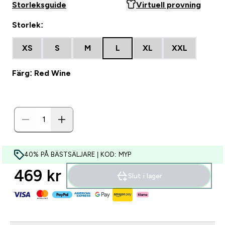
Storleksguide
Virtuell provning
Storlek:
XS
S
M
L
XL
XXL
Färg: Red Wine
40% PÅ BÄSTSÄLJARE | KOD: MYP
469 kr‎
Slut i lager