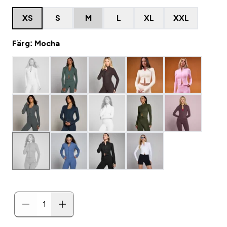
XS
S
M
L
XL
XXL
Färg: Mocha