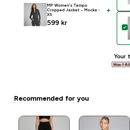
MP Women's Tempo
Cropped Jacket – Mocka -
XS
599 kr‎
S
Your t
Was 1 837
Recommended for you