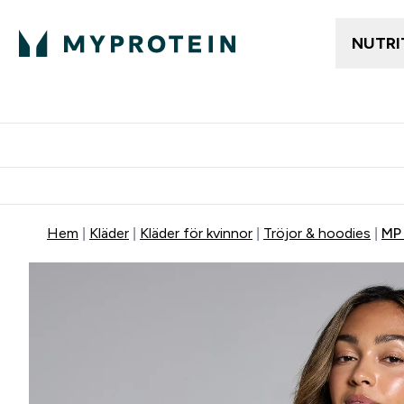
NUTRI
Gratis frakt över 600kr
Grati
Hem
Kläder
Kläder för kvinnor
Tröjor & hoodies
MP