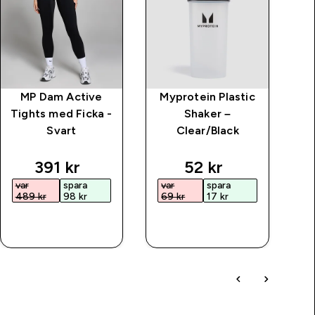
MP Dam Active
Myprotein Plastic
MP
Tights med Ficka -
Shaker –
F
Svart
Clear/Black
price
discounted price
discounted price
391 kr‎
52 kr‎
var
spara
var
spara
489 kr‎
98 kr‎
69 kr‎
17 kr‎
SNABBKÖP
SNABBKÖP