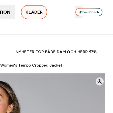
TION
KLÄDER
Fuel Coach
Populärt just nu
Damkläder
Herrkläder
Tillbehör
Enter Populärt just nu submenu
Enter Damkläder submenu
Enter Herrkläd
Ent
⌄
⌄
⌄
⌄
s shaker för nya kunder
Ladda ner appen
Tjäna 150kr kredit
NYHETER FÖR BÅDE DAM OCH HERR 👕🏃
 Women's Tempo Cropped Jacket