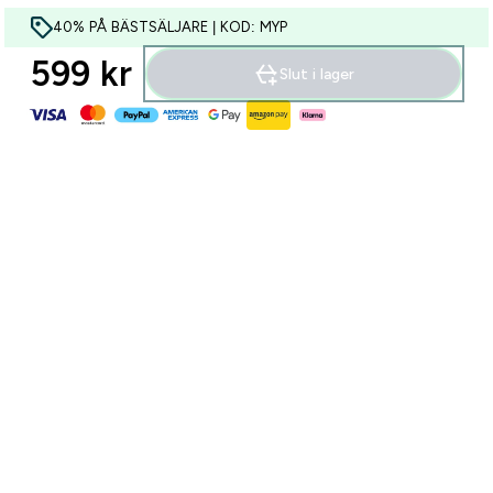
40% PÅ BÄSTSÄLJARE | KOD: MYP
599 kr‎
Slut i lager