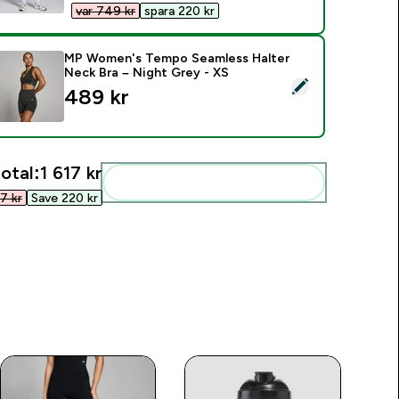
var 749 kr‎
spara 220 kr‎
MP Women's Tempo Seamless Halter
Neck Bra – Night Grey - XS
elect this product - MP Women's Tempo Seamless Halter Neck
489 kr‎
otal:
1 617 kr‎
Add these to your routine
 kr‎
Save 220 kr‎