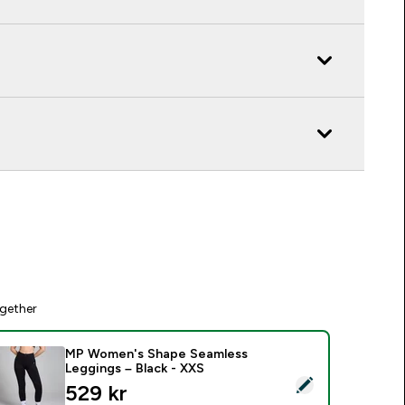
gether
MP Women's Shape Seamless
Leggings – Black - XXS
elect this product - MP Women's Shape Seamless Leggings – 
discounted price
529 kr‎