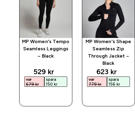
wer
MP Women's Tempo
MP Women's Shape
 –
Seamless Leggings
Seamless Zip
– Black
Through Jacket –
Black
ed price
discounted price
discounted 
529 kr‎
623 kr‎
var
spara
var
spara
679 kr‎
150 kr‎
779 kr‎
156 kr‎
SNABBKÖP
SNABBKÖP