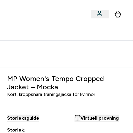
er submenu
er Tillbehör submenu
Vanlig leveranstid 3 - 5 arbetsdagar
MP Women's Tempo Cropped
Jacket – Mocka
Kort, kroppsnära träningsjacka för kvinnor
Storleksguide
Virtuell provning
Storlek: