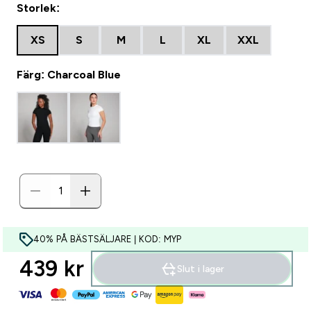
Storlek:
XS
S
M
L
XL
XXL
Färg: Charcoal Blue
40% PÅ BÄSTSÄLJARE | KOD: MYP
439 kr‎
Slut i lager