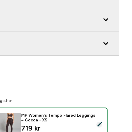
gether
MP Women's Tempo Flared Leggings
– Cocoa - XS
elect this product - MP Women's Tempo Flared Leggings – Co
719 kr‎