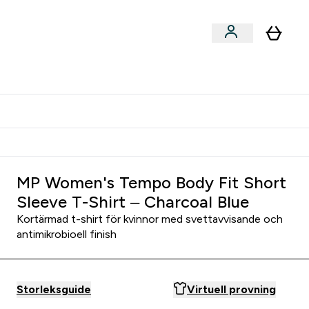
er submenu
er Tillbehör submenu
Vanlig leveranstid 3 - 5 arbetsdagar
MP Women's Tempo Body Fit Short
Sleeve T-Shirt – Charcoal Blue
Kortärmad t-shirt för kvinnor med svettavvisande och
antimikrobioell finish
Storleksguide
Virtuell provning