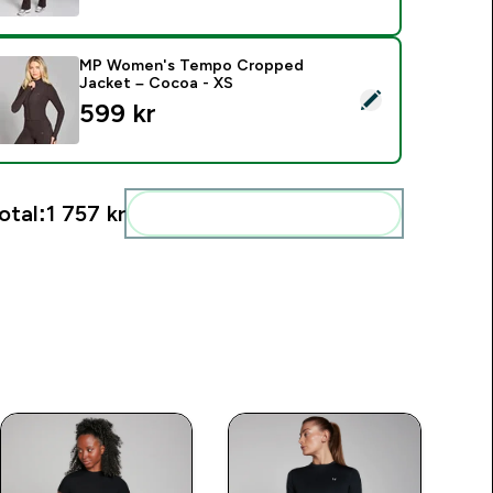
MP Women's Tempo Cropped
Jacket – Cocoa - XS
elect this product - MP Women's Tempo Cropped Jacket – C
599 kr‎
otal:
1 757 kr‎
Add these to your routine