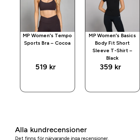
mpo
MP Women's Tempo
MP Women's Basics
 –
Sports Bra – Cocoa
Body Fit Short
Sleeve T-Shirt –
Black
519 kr‎
359 kr‎
SNABBKÖP
SNABBKÖP
Alla kundrecensioner
Det finns för närvarande inga recensioner.