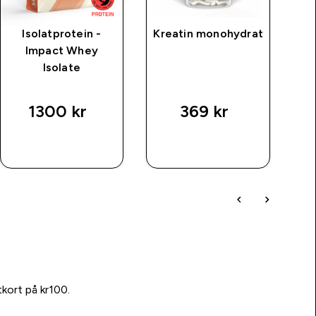
Isolatprotein -
Kreatin monohydrat
Cl
Impact Whey
Isolate
price
1300 kr‎
369 kr‎
SNABBKÖP
SNABBKÖP
tkort på kr100.