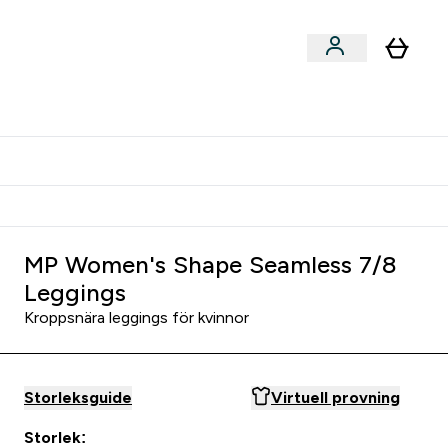
er submenu
er Tillbehör submenu
Vanlig leveranstid 3 - 5 arbetsdagar
MP Women's Shape Seamless 7/8
Leggings
Kroppsnära leggings för kvinnor
Storleksguide
Virtuell provning
Storlek: