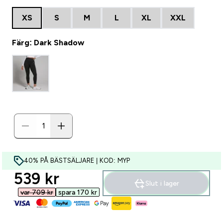
XS
S
M
L
XL
XXL
Färg: Dark Shadow
40% PÅ BÄSTSÄLJARE | KOD: MYP
discounted price
539 kr‎
Slut i lager
var 709 kr‎
spara 170 kr‎