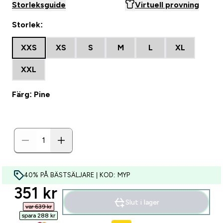
Storleksguide
Virtuell provning
Storlek:
XXS
XS
S
M
L
XL
XXL
Färg: Pine
40% PÅ BÄSTSÄLJARE | KOD: MYP
discounted price
351 kr‎
Slut i lager
var 639 kr‎
spara 288 kr‎