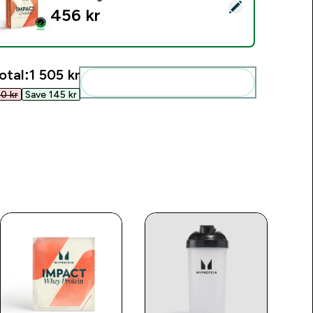
elect this product - Kreatin Monohydrat - 500g - 147servings
456 kr‎
otal:
1 505 kr‎
Add these to your routine
0 kr‎
Save 145 kr‎