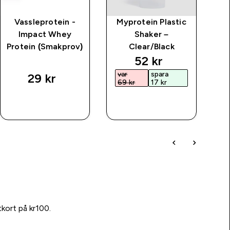
Vassleprotein -
Myprotein Plastic
MP
Impact Whey
Shaker –
fö
Protein (Smakprov)
Clear/Black
discounted price
52 kr‎
var
spara
29 kr‎
69 kr‎
17 kr‎
SNABBKÖP
SNABBKÖP
tkort på kr100.