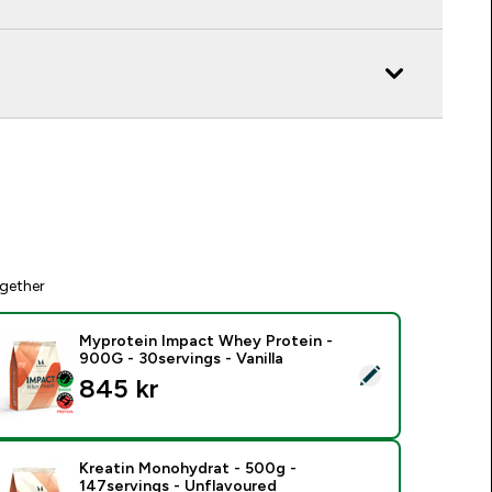
gether
Myprotein Impact Whey Protein -
900G - 30servings - Vanilla
elect this product - Myprotein Impact Whey Protein - 900G - 3
845 kr‎
Kreatin Monohydrat - 500g -
147servings - Unflavoured