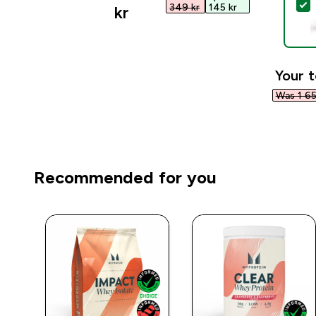
S
349 kr‎
145 kr‎
kr‎
Your t
Was 1 65
Recommended for you