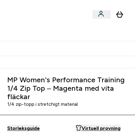
er submenu
er Tillbehör submenu
Vanlig leveranstid 3 - 5 arbetsdagar
MP Women's Performance Training
1/4 Zip Top – Magenta med vita
fläckar
1/4 zip-topp i stretchigt material
Storleksguide
Virtuell provning