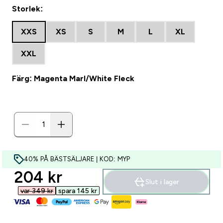
Storlek:
XXS
XS
S
M
L
XL
XXL
Färg: Magenta Marl/White Fleck
40% PÅ BÄSTSÄLJARE | KOD: MYP
discounted price
204 kr‎
Slut i lager
var 349 kr‎
spara 145 kr‎