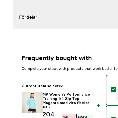
Fördelar
Frequently bought with
Complete your stack with products that work better to
Current item selected
S
MP Women's Performance
Training 1/4 Zip Top –
Magenta med vita fläckar -
XXS
discounted price
204
var
spara