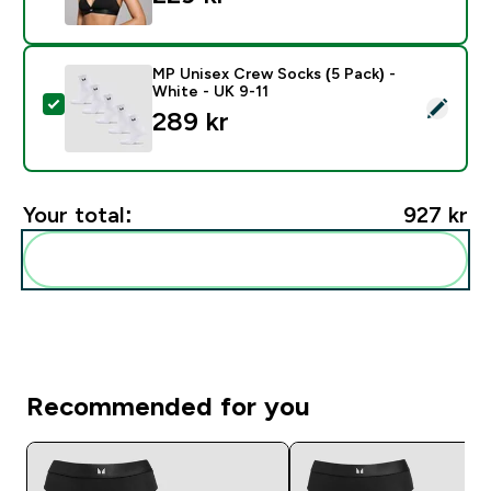
MP Unisex Crew Socks (5 Pack) -
White - UK 9-11
Select this product - MP Unisex Crew Socks (5 Pack) 
289 kr‎
Your total:
927 kr‎
Add these to your routine
Recommended for you