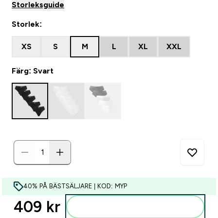
Storleksguide
Storlek:
XS
S
M
L
XL
XXL
Färg: Svart
40% PÅ BÄSTSÄLJARE | KOD: MYP
409 kr‎
Lägg till i varukorgen