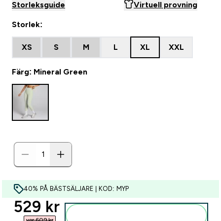
Storleksguide
Virtuell provning
Storlek:
XS
S
M
L
XL
XXL
Färg: Mineral Green
40% PÅ BÄSTSÄLJARE | KOD: MYP
discounted price
529 kr‎
Lägg till i varukorgen
var 609 kr‎