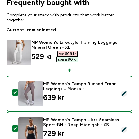
Frequently bought with
Complete your stack with products that work better
together
Current item selected
MP Women's Lifestyle Training Leggings –
Mineral Green - XL
var 609 kr‎
discounted price
529 kr‎
spara 80 kr‎
MP Women's Tempo Ruched Front
Leggings – Mocka - L
Select this product - MP Women's Tempo Ruched Fro
639 kr‎
MP Women's Tempo Ultra Seamless
Sport-BH - Deep Midnight - XS
Select this product - MP Women's Tempo Ultra Seaml
729 kr‎