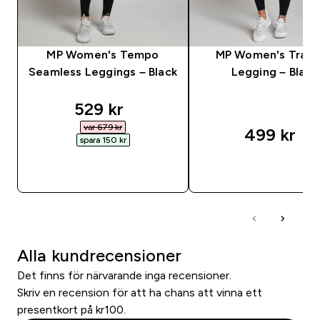
MP Women's Tempo
MP Women's Train
Seamless Leggings – Black
Legging – Black
discounted price
529 kr‎
var 679 kr‎
499 kr‎
spara 150 kr‎
SNABBKÖP
SNABBKÖP
Alla kundrecensioner
Det finns för närvarande inga recensioner.
Skriv en recension för att ha chans att vinna ett
presentkort på kr100.