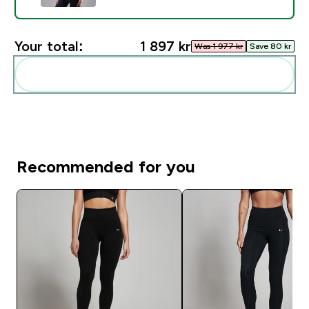
Your total:
1 897 kr‎
Was 1 977 kr‎
Save 80 kr‎
Add these to your routine
Recommended for you