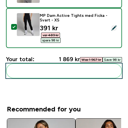
MP Dam Active Tights med Ficka -
Svart - XS
discounted price
391 kr‎
Select this product - MP Dam Active Tights med Ficka 
var 489 kr‎
spara 98 kr‎
Your total:
1 869 kr‎
Was 1 967 kr‎
Save 98 kr‎
Add these to your routine
Recommended for you