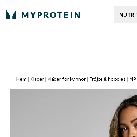
NUTRI
Gratis frakt över 600kr
Grati
Hem
Kläder
Kläder för kvinnor
Tröjor & hoodies
MP 