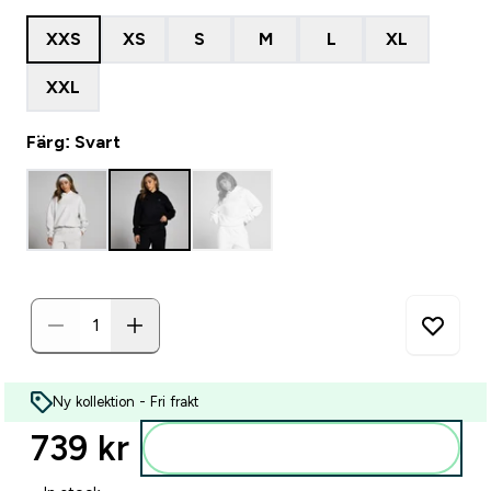
XXS
XS
S
M
L
XL
XXL
Färg: Svart
Ny kollektion - Fri frakt
739 kr‎
Lägg till i varukorgen