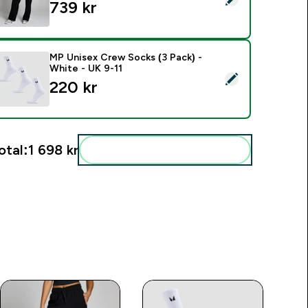
739 kr‎
MP Unisex Crew Socks (3 Pack) -
White - UK 9-11
elect this product - MP Unisex Crew Socks (3 Pack) - White -
220 kr‎
otal:
1 698 kr‎
Add these to your routine