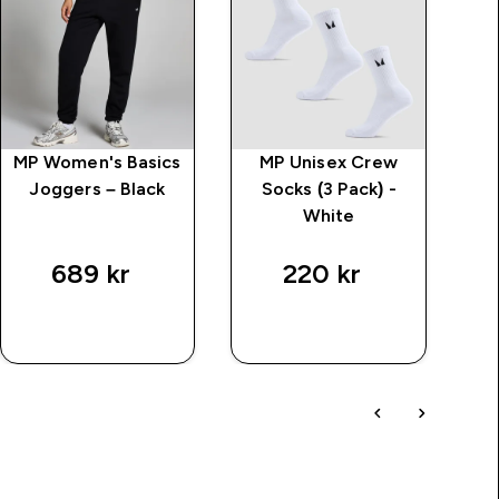
MP Women's Basics
MP Unisex Crew
MP
Joggers – Black
Socks (3 Pack) -
White
C
689 kr‎
220 kr‎
SNABBKÖP
SNABBKÖP