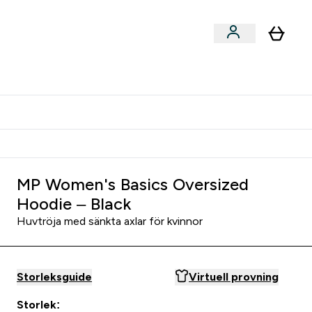
er submenu
er Tillbehör submenu
Vanlig leveranstid 3 - 5 arbetsdagar
MP Women's Basics Oversized
Hoodie – Black
Huvtröja med sänkta axlar för kvinnor
Storleksguide
Virtuell provning
Storlek: