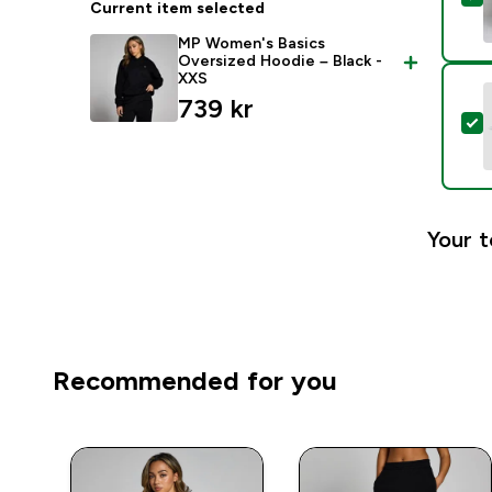
Current item selected
MP Women's Basics
Oversized Hoodie – Black -
XXS
739 kr‎
S
Your t
Recommended for you