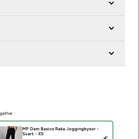
gether
MP Dam Basics Raka Joggingbyxor -
Svart - XS
elect this product - MP Dam Basics Raka Joggingbyxor - Svart