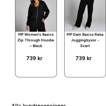
ics
MP Women's Basics
MP Dam Basics Raka
e –
Zip Through Hoodie
Joggingbyxor -
l
– Black
Svart
739 kr‎
739 kr‎
SNABBKÖP
SNABBKÖP
Alla kundrecensioner