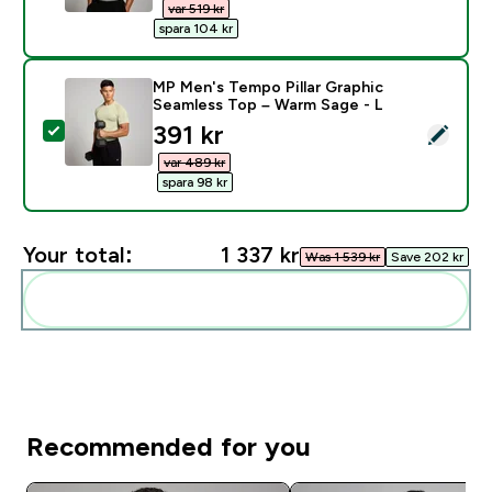
var 519 kr‎
spara 104 kr‎
MP Men's Tempo Pillar Graphic
Seamless Top – Warm Sage - L
discounted price
391 kr‎
Select this product - MP Men's Tempo Pillar Graphic 
var 489 kr‎
spara 98 kr‎
Your total:
1 337 kr‎
Was 1 539 kr‎
Save 202 kr‎
Add these to your routine
Recommended for you