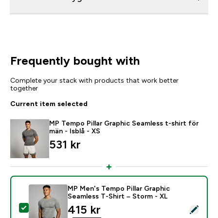
Frequently bought with
Complete your stack with products that work better
together
Current item selected
MP Tempo Pillar Graphic Seamless t-shirt för
män - Isblå - XS
531 kr‎
MP Men's Tempo Pillar Graphic
Seamless T-Shirt – Storm - XL
discounted price
415 kr‎
Select this product - MP Men's Tempo Pillar Graphic S