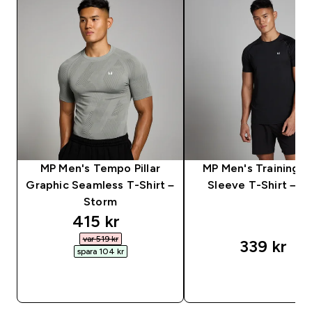
MP Men's Tempo Pillar
MP Men's Training S
Graphic Seamless T-Shirt –
Sleeve T-Shirt – Bl
Storm
discounted price
415 kr‎
var 519 kr‎
339 kr‎
spara 104 kr‎
SNABBKÖP
SNABBKÖP