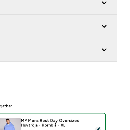
gether
MP Mens Rest Day Oversized
Huvtröja - Kornblå - XL
elect this product - MP Mens Rest Day Oversized Huvtröja - K