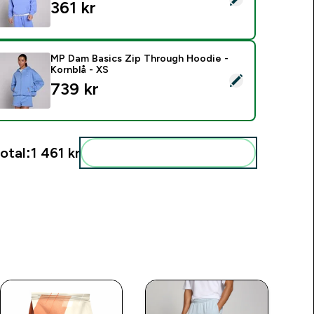
361 kr‎
MP Dam Basics Zip Through Hoodie -
Kornblå - XS
elect this product - MP Dam Basics Zip Through Hoodie - Kor
739 kr‎
otal:
1 461 kr‎
Add these to your routine