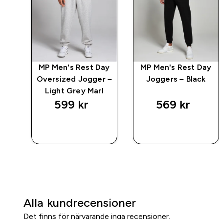
ay
MP Men's Rest Day
MP Men's Rest Day
r –
Oversized Jogger –
Joggers – Black
Light Grey Marl
599 kr‎
569 kr‎
SNABBKÖP
SNABBKÖP
Alla kundrecensioner
Det finns för närvarande inga recensioner.