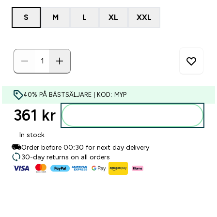
S
M
L
XL
XXL
40% PÅ BÄSTSÄLJARE | KOD: MYP
361 kr‎
Lägg till i varukorgen
In stock
Order before 00:30 for next day delivery
30-day returns on all orders