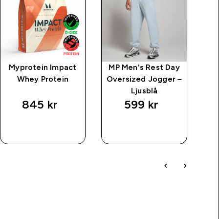
Myprotein Impact
MP Men's Rest Day
M
Whey Protein
Oversized Jogger –
T
Ljusblå
845 kr‎
599 kr‎
SNABBKÖP
SNABBKÖP