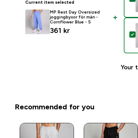
Current item selected
MP Rest Day Oversized
joggingbyxor för män -
Cornflower Blue - S
361 kr‎
S
Your t
Recommended for you