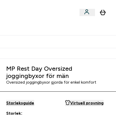
er submenu
er Tillbehör submenu
Vanlig leveranstid 3 - 5 arbetsdagar
MP Rest Day Oversized
joggingbyxor för män
Oversized joggingbyxor gjorda för enkel komfort
Storleksguide
Virtuell provning
Storlek: