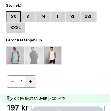
Storlek:
XS
S
M
L
XL
XXL
XXXL
Färg: Kastanjebrun
40% PÅ BÄSTSÄLJARE | KOD: MYP
discounted price
197 kr‎