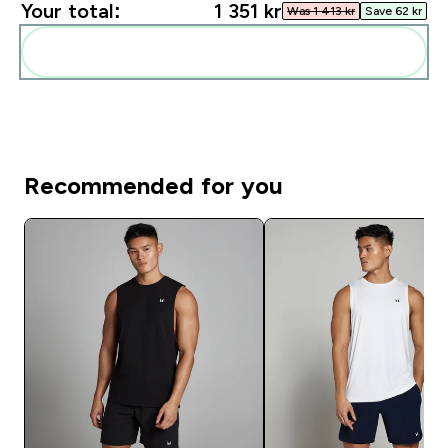
Your total:
1 351 kr‎
Was 1 413 kr‎
Save 62 kr‎
Add these to your routine
Recommended for you