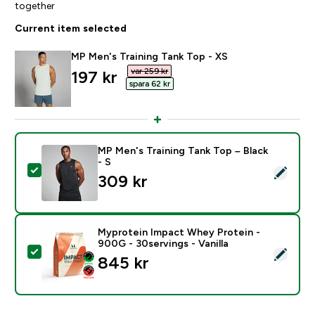
together
Current item selected
MP Men's Training Tank Top - XS
var 259 kr‎
discounted price
197 kr‎
spara 62 kr‎
MP Men's Training Tank Top – Black
- S
Select this product - MP Men's Training Tank Top – Bla
309 kr‎
Myprotein Impact Whey Protein -
900G - 30servings - Vanilla
Select this product - Myprotein Impact Whey Protein -
845 kr‎