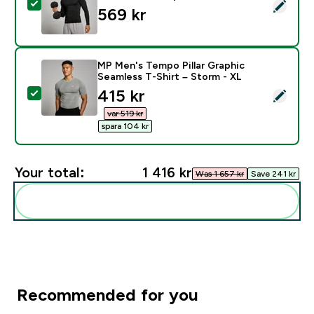
Select this product - MP Men's Tempo Pillar Graphic S
569 kr‎
MP Men's Tempo Pillar Graphic
Seamless T-Shirt – Storm - XL
discounted price
415 kr‎
Select this product - MP Men's Tempo Pillar Graphic S
var 519 kr‎
spara 104 kr‎
Your total:
1 416 kr‎
Was 1 657 kr‎
Save 241 kr‎
Add these to your routine
Recommended for you