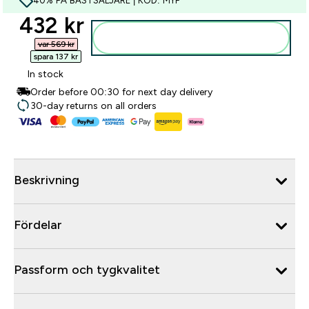
40% PÅ BÄSTSÄLJARE | KOD: MYP
discounted price
432 kr‎
Lägg till i varukorgen
var 569 kr‎
spara 137 kr‎
In stock
Order before 00:30 for next day delivery
30-day returns on all orders
Beskrivning
Fördelar
Passform och tygkvalitet