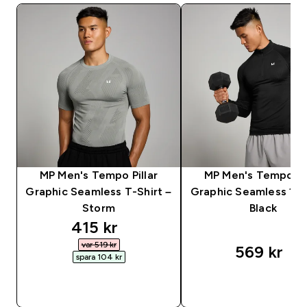
MP Men's Tempo Pillar
MP Men's Tempo Pil
Graphic Seamless T-Shirt –
Graphic Seamless 1/4
Storm
Black
discounted price
415 kr‎
var 519 kr‎
569 kr‎
spara 104 kr‎
SNABBKÖP
SNABBKÖP