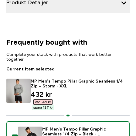
Produkt Detaljer
Frequently bought with
Complete your stack with products that work better
together
Current item selected
MP Men's Tempo Pillar Graphic Seamless 1/4
Zip – Storm - XXL
discounted price
432 kr‎
var 569 kr‎
spara 137 kr‎
MP Men's Tempo Pillar Graphic
Seamless 1/4 Zip – Black - L