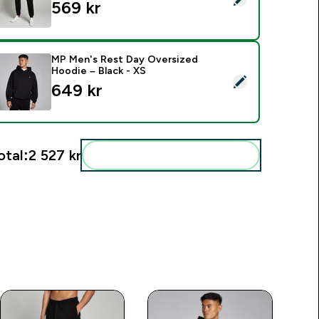
569 kr‎
MP Men's Rest Day Oversized
Hoodie – Black - XS
elect this product - MP Men's Rest Day Oversized Hoodie – Bl
649 kr‎
otal:
2 527 kr‎
Add these to your routine