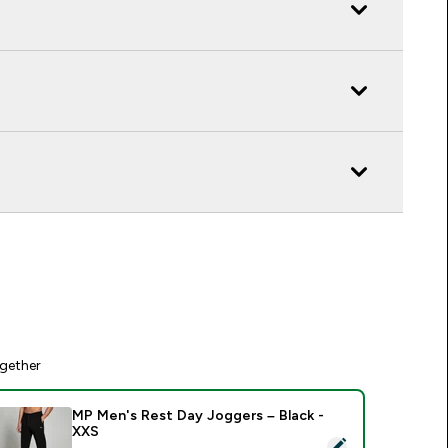
gether
MP Men's Rest Day Joggers – Black -
XXS
elect this product - MP Men's Rest Day Joggers – Black - XXS