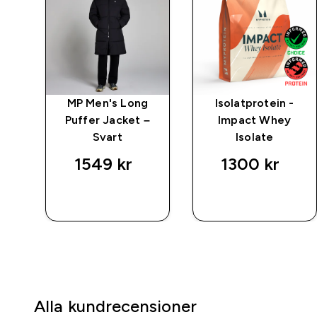
ct
MP Men's Long
Isolatprotein -
Puffer Jacket –
Impact Whey
Svart
Isolate
1549 kr‎
1300 kr‎
SNABBKÖP
SNABBKÖP
Alla kundrecensioner