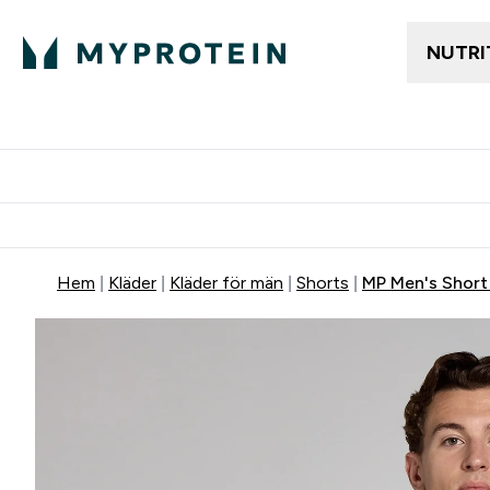
NUTRI
Gratis frakt över 600kr
Grati
Hem
Kläder
Kläder för män
Shorts
MP Men's Short 