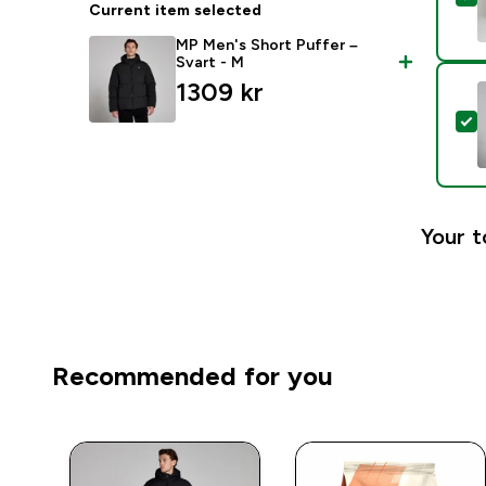
Current item selected
MP Men's Short Puffer –
Svart - M
1309 kr‎
S
Your t
Recommended for you