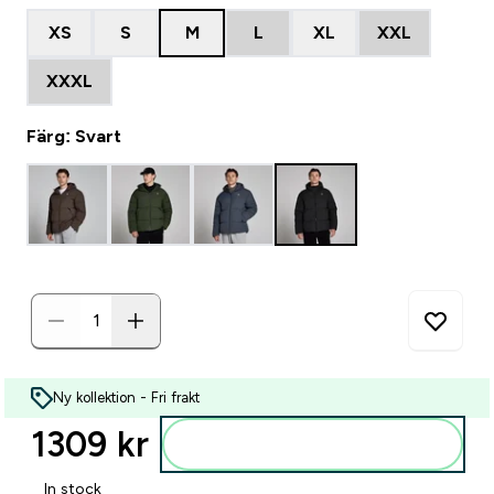
XS
S
M
L
XL
XXL
XXXL
Färg: Svart
Ny kollektion - Fri frakt
1309 kr‎
Lägg till i varukorgen
In stock