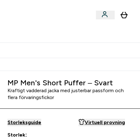
er submenu
er Tillbehör submenu
Vanlig leveranstid 3 - 5 arbetsdagar
MP Men's Short Puffer – Svart
Kraftigt vadderad jacka med justerbar passform och
flera förvaringsfickor
Storleksguide
Virtuell provning
Storlek: