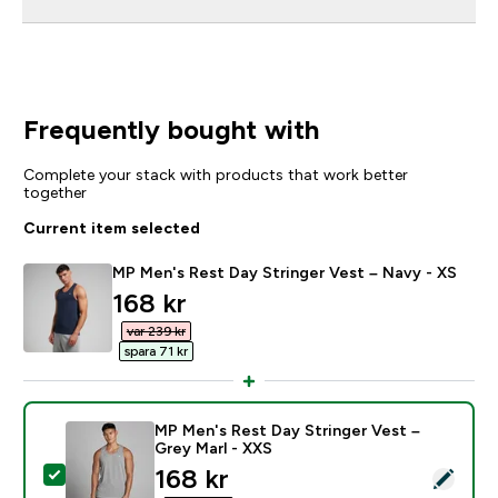
Frequently bought with
Complete your stack with products that work better
together
Current item selected
MP Men's Rest Day Stringer Vest – Navy - XS
discounted price
168 kr‎
var 239 kr‎
spara 71 kr‎
MP Men's Rest Day Stringer Vest –
Grey Marl - XXS
discounted price
168 kr‎
Select this product - MP Men's Rest Day Stringer Vest