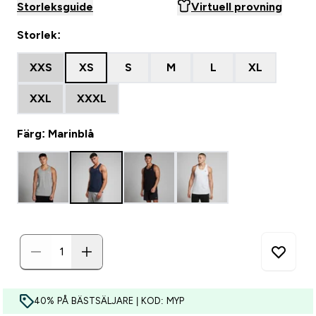
Storleksguide
Virtuell provning
Storlek:
XXS
XS
S
M
L
XL
XXL
XXXL
Färg: Marinblå
40% PÅ BÄSTSÄLJARE | KOD: MYP