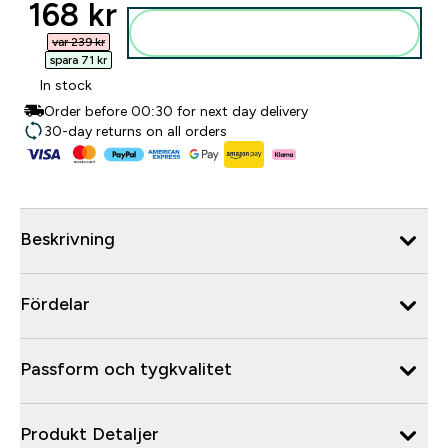
discounted price
168 kr‎
Lägg till i varukorgen
var 239 kr‎
spara 71 kr‎
In stock
Order before 00:30 for next day delivery
30-day returns on all orders
Beskrivning
Fördelar
Passform och tygkvalitet
Produkt Detaljer