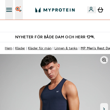
Gratis shaker för nya kunder
NYHETER FÖR BÅDE DAM OCH HERR 👕🏃
Hem
Kläder
Kläder för män
Linnen & tanks
MP Men's Rest Day