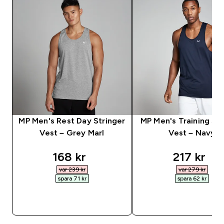
MP Men's Rest Day Stringer
MP Men's Training Str
Vest – Grey Marl
Vest – Navy
discounted price
discounte
168 kr‎
217 kr‎
var 239 kr‎
var 279 kr‎
spara 71 kr‎
spara 62 kr‎
SNABBKÖP
SNABBKÖP