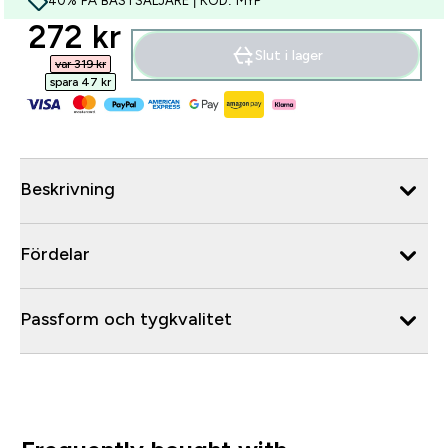
40% PÅ BÄSTSÄLJARE | KOD: MYP
discounted price
272 kr‎
Slut i lager
var 319 kr‎
spara 47 kr‎
Beskrivning
Fördelar
Passform och tygkvalitet