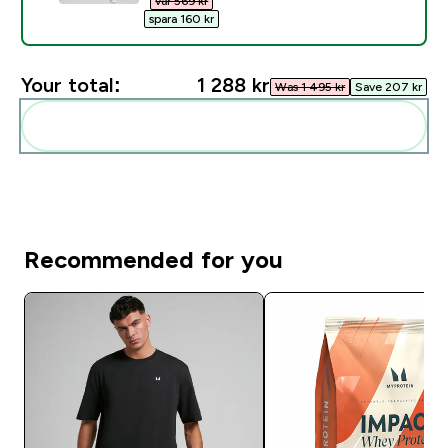
var 569 kr‎
spara 160 kr‎
Your total:
1 288 kr‎
Was 1 495 kr‎
Save 207 kr‎
Add these to your routine
Recommended for you