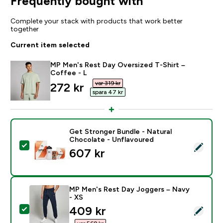
Frequently bought with
Complete your stack with products that work better
together
Current item selected
MP Men's Rest Day Oversized T-Shirt –
Coffee - L
var 319 kr‎
discounted price
272 kr‎
spara 47 kr‎
Get Stronger Bundle - Natural
Chocolate - Unflavoured
Select this product - Get Stronger Bundle - Natural 
607 kr‎
MP Men's Rest Day Joggers – Navy
- XS
discounted price
409 kr‎
Select this product - MP Men's Rest Day Joggers – N