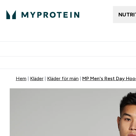
NUTRI
Gratis frakt över 600kr
Grati
Hem
Kläder
Kläder för män
MP Men's Rest Day Hoo