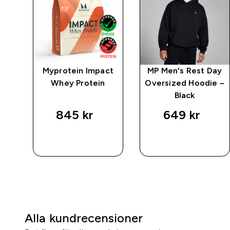
ay
Myprotein Impact
MP Men's Rest Day
k
Whey Protein
Oversized Hoodie –
Black
845 kr‎
649 kr‎
SNABBKÖP
SNABBKÖP
Alla kundrecensioner