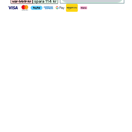
var 569 kr‎
spara 114 kr‎