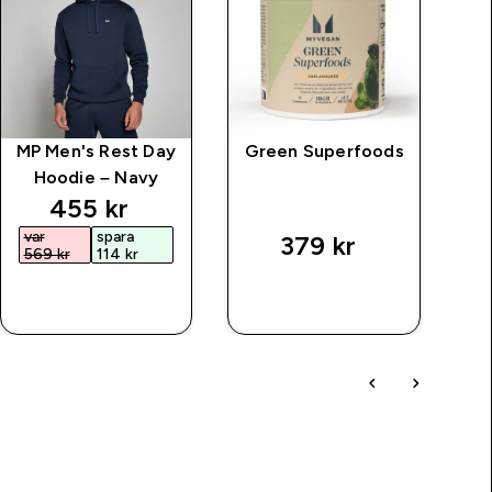
MP Men's Rest Day
Green Superfoods
Kr
Hoodie – Navy
discounted price
455 kr‎
var
spara
379 kr‎
569 kr‎
114 kr‎
SNABBKÖP
SNABBKÖP