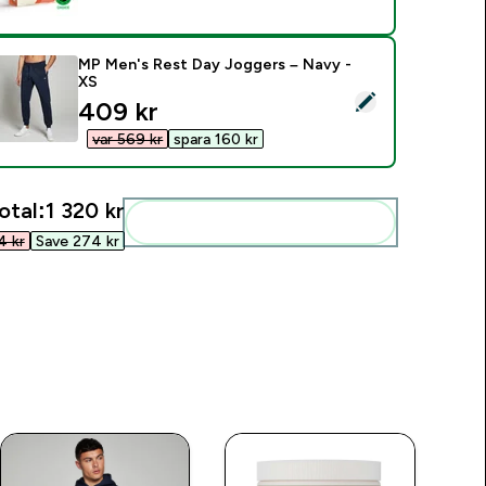
MP Men's Rest Day Joggers – Navy -
XS
elect this product - MP Men's Rest Day Joggers – Navy - XS
discounted price
409 kr‎
var 569 kr‎
spara 160 kr‎
otal:
1 320 kr‎
Add these to your routine
 kr‎
Save 274 kr‎