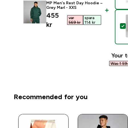
MP Men's Rest Day Hoodie –
Grey Marl - XXS
discounted price
455
var
spara
569 kr‎
114 kr‎
kr‎
S
Your t
Was 1 594
Recommended for you