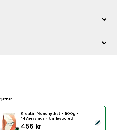
gether
Kreatin Monohydrat - 500g -
147servings - Unflavoured
elect this product - Kreatin Monohydrat - 500g - 147servings
456 kr‎