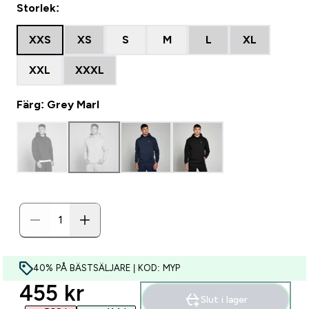
Storlek:
XXS
XS
S
M
L
XL
XXL
XXXL
Färg: Grey Marl
40% PÅ BÄSTSÄLJARE | KOD: MYP
discounted price
455 kr‎
Slut i lager