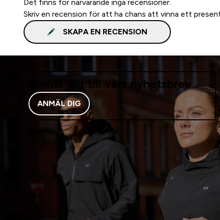
Det finns för närvarande inga recensioner.
Skriv en recension för att ha chans att vinna ett presen
SKAPA EN RECENSION
Anmäl dig till vårt nyhetsbrev
ANMÄL DIG