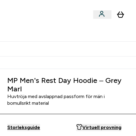
er submenu
er Tillbehör submenu
Vanlig leveranstid 3 - 5 arbetsdagar
MP Men's Rest Day Hoodie – Grey
Marl
Huvtröja med avslappnad passform för män i
bomullsrikt material
Storleksguide
Virtuell provning