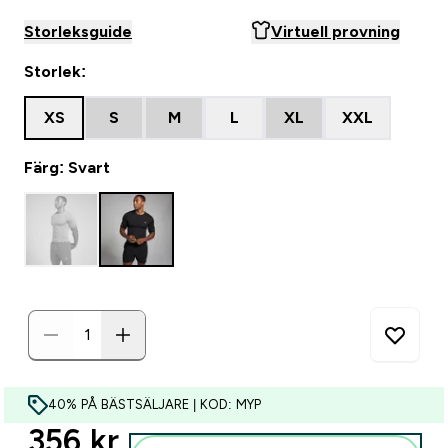
Storleksguide
Virtuell provning
Storlek:
XS
S
M
L
XL
XXL
Färg: Svart
40% PÅ BÄSTSÄLJARE | KOD: MYP
discounted price
356 kr‎