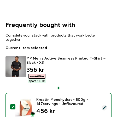
Frequently bought with
Complete your stack with products that work better
together
Current item selected
MP Men's Active Seamless Printed T-Shirt –
Black - XS
discounted price
356 kr‎
var 469 kr‎
spara 113 kr‎
Kreatin Monohydrat - 500g -
147servings - Unflavoured
Select this product - Kreatin Monohydrat - 500g - 14
456 kr‎