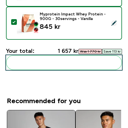
Myprotein Impact Whey Protein -
900G - 30servings - Vanilla
Select this product - Myprotein Impact Whey Protein -
845 kr‎
Your total:
1 657 kr‎
Was 1 770 kr‎
Save 113 kr‎
Add these to your routine
Recommended for you