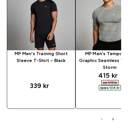
MP Men's Training Short
MP Men's Tempo Pil
Sleeve T-Shirt – Black
Graphic Seamless T-S
Storm
discounte
415 kr‎
var 519 kr‎
339 kr‎
spara 104 kr‎
SNABBKÖP
SNABBKÖP