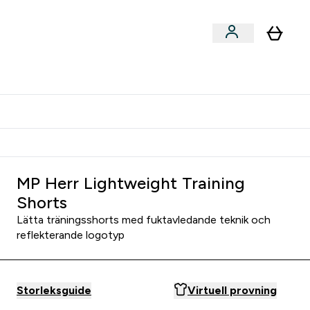
er submenu
er Tillbehör submenu
Vanlig leveranstid 3 - 5 arbetsdagar
MP Herr Lightweight Training
Shorts
Lätta träningsshorts med fuktavledande teknik och
reflekterande logotyp
Storleksguide
Virtuell provning