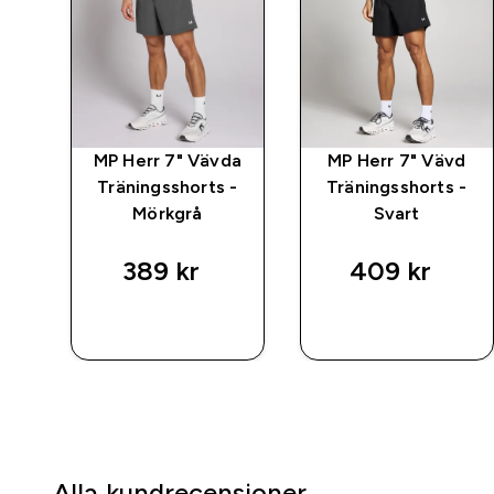
ng
MP Herr 7" Vävda
MP Herr 7" Vävd
-
Träningsshorts -
Träningsshorts -
ey
Mörkgrå
Svart
389 kr‎
409 kr‎
SNABBKÖP
SNABBKÖP
Alla kundrecensioner