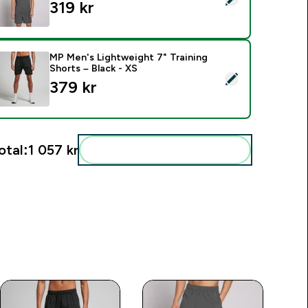
319 kr‎
MP Men's Lightweight 7" Training
Shorts – Black - XS
elect this product - MP Men's Lightweight 7" Training Shorts –
379 kr‎
otal:
1 057 kr‎
Add these to your routine