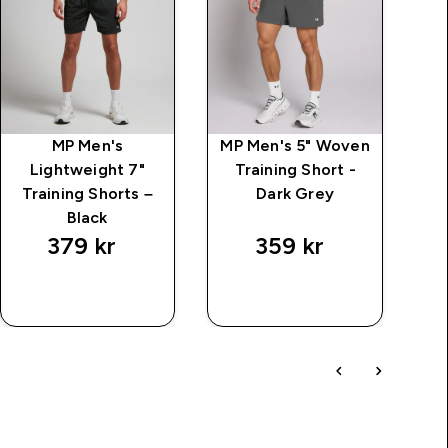
MP Men's
MP Men's 5" Woven
MP
Lightweight 7"
Training Short -
Sw
Training Shorts –
Dark Grey
Black
379 kr‎
359 kr‎
SNABBKÖP
SNABBKÖP