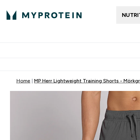
NUTRI
Gratis frakt över 600kr
Grati
Home
MP Herr Lightweight Training Shorts - Mörkg