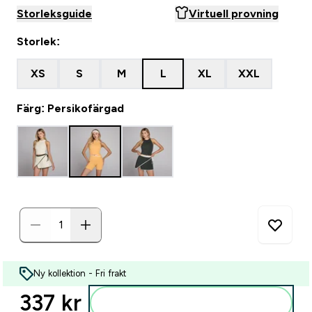
Storleksguide
Virtuell provning
Storlek:
XS
S
M
L
XL
XXL
Färg: Persikofärgad
Ny kollektion - Fri frakt
337 kr‎
Lägg till i varukorgen