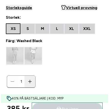
Storleksguide
Virtuell provning
Storlek:
XS
S
M
L
XL
XXL
Färg: Washed Black
40% PÅ BÄSTSÄLJARE | KOD: MYP
385 kr‎
Slut i lager