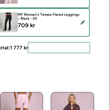
MP Women's Tempo Flared Leggings
– Black - XS
elect this product - MP Women's Tempo Flared Leggings – Bla
709 kr‎
otal:
1 777 kr‎
Add these to your routine