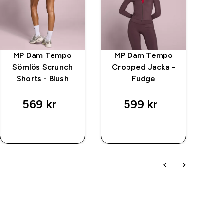
MP Dam Tempo
MP Dam Tempo
Sömlös Scrunch
Cropped Jacka -
Shorts - Blush
Fudge
S
569 kr‎
599 kr‎
SNABBKÖP
SNABBKÖP