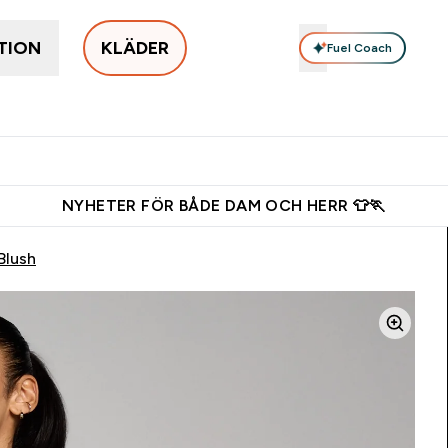
TION
KLÄDER
Fuel Coach
Populärt just nu
Damkläder
Herrkläder
Tillbehör
Enter Populärt just nu submenu
Enter Damkläder submenu
Enter Herrkläd
Ent
⌄
⌄
⌄
⌄
s shaker för nya kunder
Ladda ner appen
Tjäna 150kr kredit
NYHETER FÖR BÅDE DAM OCH HERR 👕🏃
Blush