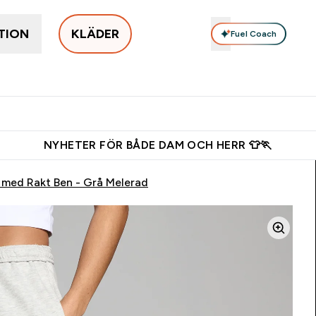
TION
KLÄDER
Fuel Coach
Populärt just nu
Damkläder
Herrkläder
Tillbehör
Enter Populärt just nu submenu
Enter Damkläder submenu
Enter Herrkläd
Ent
⌄
⌄
⌄
⌄
s shaker för nya kunder
Ladda ner appen
Tjäna 150kr kredit
NYHETER FÖR BÅDE DAM OCH HERR 👕🏃
med Rakt Ben - Grå Melerad