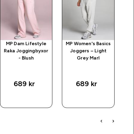
MP Dam Lifestyle
MP Women's Basics
M
Raka Joggingbyxor
Joggers – Light
J
- Blush
Grey Marl
Ra
689 kr‎
689 kr‎
SNABBKÖP
SNABBKÖP