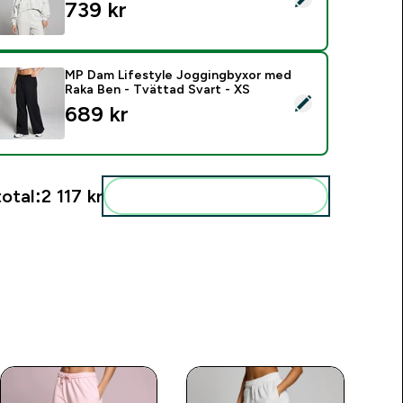
739 kr‎
MP Dam Lifestyle Joggingbyxor med
Raka Ben - Tvättad Svart - XS
elect this product - MP Dam Lifestyle Joggingbyxor med Raka 
689 kr‎
total:
2 117 kr‎
Add these to your routine