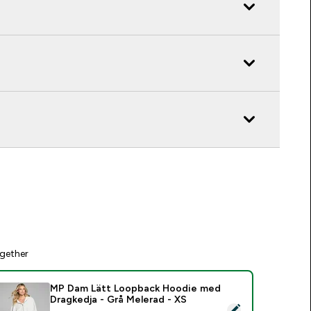
gether
MP Dam Lätt Loopback Hoodie med
Dragkedja - Grå Melerad - XS
elect this product - MP Dam Lätt Loopback Hoodie med Dragk