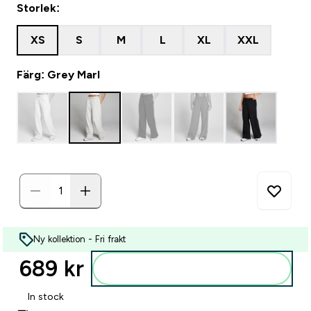
Storlek:
XS
S
M
L
XL
XXL
Färg: Grey Marl
Ny kollektion - Fri frakt
689 kr‎
Lägg till i varukorgen
In stock