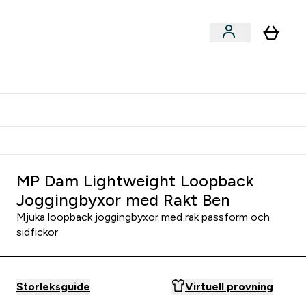
er submenu
er Tillbehör submenu
Vanlig leveranstid 3 - 5 arbetsdagar
MP Dam Lightweight Loopback
Joggingbyxor med Rakt Ben
Mjuka loopback joggingbyxor med rak passform och
sidfickor
Storleksguide
Virtuell provning