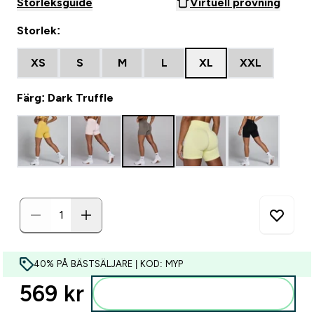
Storleksguide
Virtuell provning
Storlek:
XS
S
M
L
XL
XXL
Färg: Dark Truffle
40% PÅ BÄSTSÄLJARE | KOD: MYP
569 kr‎
Lägg till i varukorgen