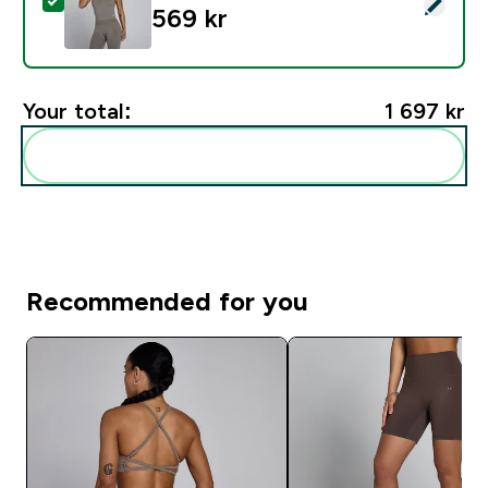
Select this product - MP Dam Tempo Sömlös Halternec
569 kr‎
Your total:
1 697 kr‎
Add these to your routine
Recommended for you