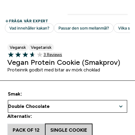
Vegansk
Vegetarisk
3 customer reviews
3 Reviews
3.67 out of 5 stars
Vegan Protein Cookie (Smakprov)
Proteinrik godbit med bitar av mörk choklad
Smak:
Alternativ:
PACK OF 12
SINGLE COOKIE