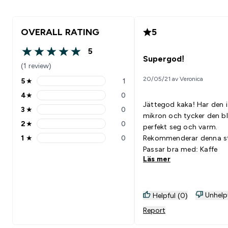
OVERALL RATING
5
5
5 out of 5 stars
Supergod!
(1 review)
20/05/21 av Veronica
5
★
1
5 stars rating 1 reviews
4
★
0
4 stars rating 0 reviews
Jättegod kaka! Har den i
3
★
0
3 stars rating 0 reviews
mikron och tycker den bl
2
★
0
perfekt seg och varm.
2 stars rating 0 reviews
1
★
0
Rekommenderar denna st
1 stars rating 0 reviews
Passar bra med: Kaffe
Läs mer
Unhelp
Helpful (0)
Report