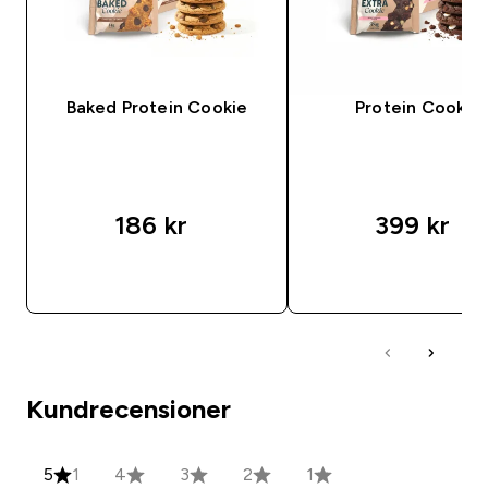
Baked Protein Cookie
Protein Cookie
186 kr‎
399 kr‎
SNABBKÖP
SNABBKÖP
Kundrecensioner
5
1
4
3
2
1