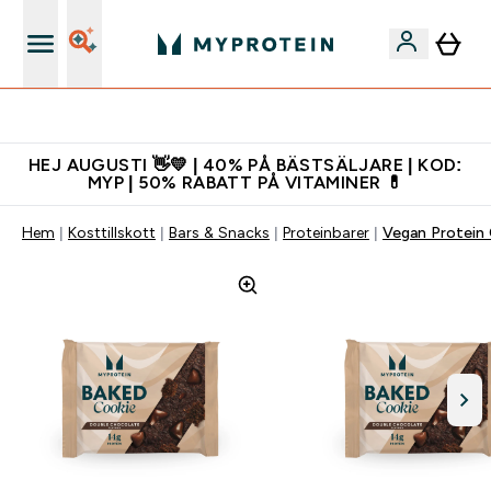
Gratis shaker för nya kunder
HEJ AUGUSTI 👋💛 | 40% PÅ BÄSTSÄLJARE | KOD:
MYP | 50% RABATT PÅ VITAMINER 💊
Hem
Kosttillskott
Bars & Snacks
Proteinbarer
Vegan Protein