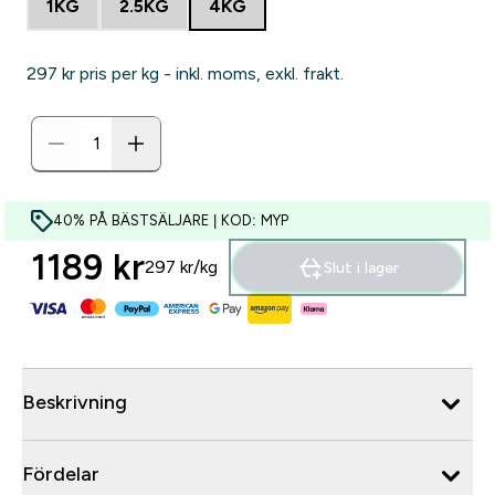
1KG
2.5KG
4KG
297 kr‎ pris per kg - inkl. moms, exkl. frakt.
40% PÅ BÄSTSÄLJARE | KOD: MYP
1189 kr‎
297 kr‎/kg
Slut i lager
Beskrivning
Fördelar