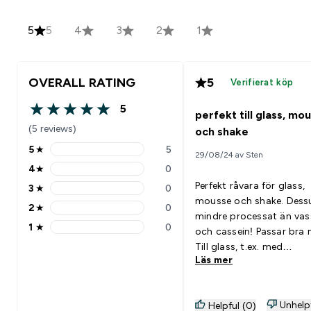
5
5
4
3
2
1
OVERALL RATING
5
Verifierat köp
5
perfekt till glass, mo
5 out of 5 stars
(5 reviews)
och shake
5
★
5
29/08/24 av Sten
5 stars rating 5 reviews
4
★
0
4 stars rating 0 reviews
Perfekt råvara för glass,
3
★
0
3 stars rating 0 reviews
mousse och shake. Des
2
★
0
2 stars rating 0 reviews
mindre processat än vas
1
★
0
och cassein! Passar bra med:
1 stars rating 0 reviews
Till glass, t.ex. med
Läs mer
jordgubbar och lättmjöl
Unhelp
Helpful (0)