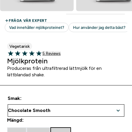
Vegetarisk
5 customer reviews
5 Reviews
5 out of 5 stars
Mjölkprotein
Produceras från ultrafiltrerad lättmjölk för en
lättblandad shake.
Smak:
Mängd: