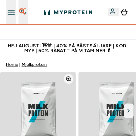
Gratis shaker för nya kunder
HEJ AUGUSTI 👋💛 | 40% PÅ BÄSTSÄLJARE | KOD:
MYP | 50% RABATT PÅ VITAMINER 💊
Home
Mjölkprotein