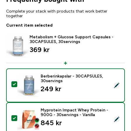
Complete your stack with products that work better
together
Current item selected
Metabolism + Glucose Support Capsules -
30CAPSULES, 30servings
369 kr‎
Berberinkapslar - 30CAPSULES,
30servings
Select this product - Berberinkapslar - 30CAPSULES, 
249 kr‎
Myprotein Impact Whey Protein -
900G - 30servings - Vanilla
Select this product - Myprotein Impact Whey Protein -
845 kr‎