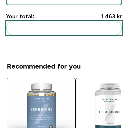
Your total:
1 463 kr‎
Add these to your routine
Recommended for you