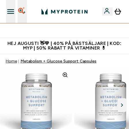
Gratis shaker för nya kunder
HEJ AUGUSTI 👋💛 | 40% PÅ BÄSTSÄLJARE | KOD:
MYP | 50% RABATT PÅ VITAMINER 💊
Home
Metabolism + Glucose Support Capsules